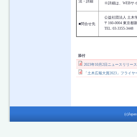
法・詳細
※詳細は、WEBサ
公益社団法人 土木学
〒160-0004 東
■問合せ先
TEL: 03-3355-3448 
添付
2023年10月2日ニュースリリー
「土木広報大賞2023」フライヤ
(c)Japan