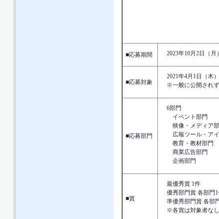
2023年1
■応募期間
2021年4月1日（木
■応募対象
※一般に公開されず
6部門
イベント部門
映像・メディア部
広報ツール・アイ
■応募部門
教育・教材部門
商業広告部門
企画部門
最優秀賞 1件
優秀部門賞 各部門1
■賞
準優秀部門賞 各部
※各賞は対象者なし