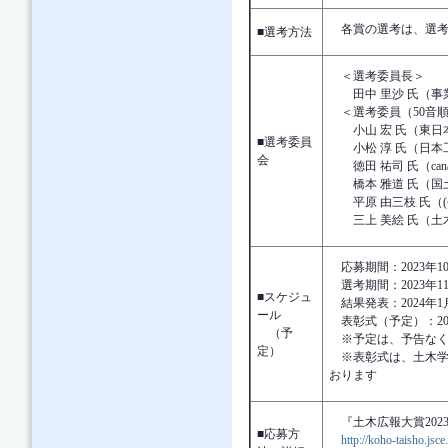
各賞の選考は、選考
■選考方法
＜選考委員長＞
田中 里沙 氏（事業
＜選考委員（50音
小山 宏 氏（東日本
■選考委員
小松 淳 氏（日本工
会
徳田 祐司 氏（canar
橋本 雅道 氏（国土
平原 由三枝 氏（(公
三上 美絵 氏（土
応募期間：2023年10
選考期間：2023年1
■スケジュ
結果発表：2024年1
ール
表彰式（予定）：202
（予
※予定は、予告なく
定）
※表彰式は、土木学
お
『土木広報大賞2023
■応募方
http://koho-taisho.jsce.