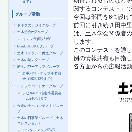
期待されるものなど
まで）
関するコンテスト」
グループ活動
今回は部門を6つ設け
前回に引き続き田中里
ドボクのラジオグループ
は、土木学会関係者
土木学会tvグループ
インフラ解説SWG
します。
fromDOBOKUグループ
このコンテストを通
土木リテラシー促進グループ
例の情報共有も目指
土木の魅力グループ
各方面からの広報活
若手パワーアップグループ
若手パワーアップ小委員
会（2023/12/1まで）
インフラパートナーグループ
シビルNPO推進小委員会
（2024/3/31まで）
未来の土木コンテストグルー
プ
土木の日事業グループ（土木
コレクション）
デジタルマップSWG