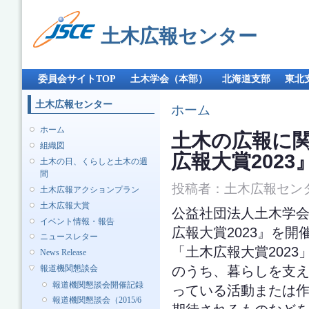
メ
イ
土木広報センター
ン
コ
ン
メインメニュー
テ
委員会サイトTOP
土木学会（本部）
北海道支部
東北
ン
ツ
土木広報センター
現在地
ホーム
に
移
ホーム
土木の広報に関す
動
組織図
広報大賞2023
土木の日、くらしと土木の週
間
投稿者：
土木広報セン
土木広報アクションプラン
土木広報大賞
公益社団法人土木学会
イベント情報・報告
広報大賞2023』を開
ニュースレター
「土木広報大賞202
News Release
のうち、暮らしを支
報道機関懇談会
報道機関懇談会開催記録
っている活動または
報道機関懇談会（2015/6