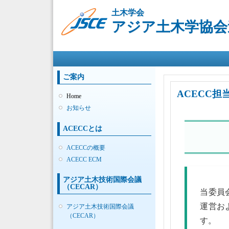
土木学会
アジア土木学協会連
メインメニュー
ご案内
ACECC担
Home
お知らせ
ACECCとは
ACECCの概要
ACECC ECM
アジア土木技術国際会議
（CECAR）
当委員
運営お
アジア土木技術国際会議
（CECAR）
す。