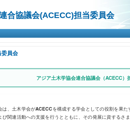
メ
イ
合協議会(ACECC)担当委員会
ン
コ
ン
テ
ン
ツ
に
当委員会
移
動
アジア土木学協会連合協議会（ACECC）
会は、土木学会が
ACECC
を構成する学会としての役割を果たす
よび関連活動への支援を行うとともに、その発展に資するさ