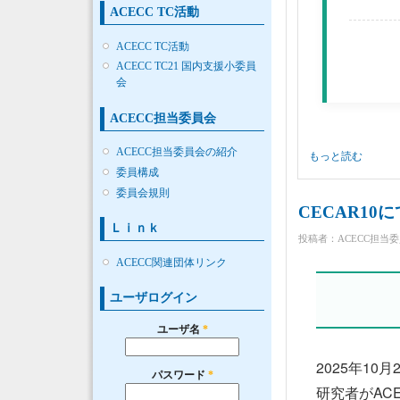
ACECC TC活動
ACECC TC活動
ACECC TC21 国内支援小委員
会
ACECC担当委員会
ACECC担当委員会の紹介
ACECC担当委員会
もっと読む
委員構成
委員会規則
CECAR1
Ｌｉｎｋ
投稿者：
ACECC担当
ACECC関連団体リンク
ユーザログイン
ユーザ名
*
2025年1
パスワード
*
研究者がAC