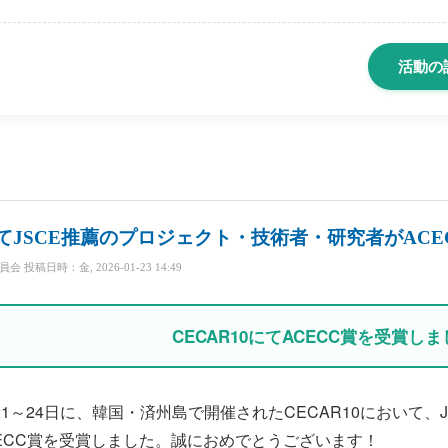
活動の
 について
0にてJSCE推薦のプロジェクト・技術者・研究者がAC
委員会
投稿日時：金, 2026-01-23 14:49
CECAR10にてACECC賞を受賞し
0月21～24日に、韓国・済州島で開催されたCECAR10において
ECC賞を受賞しました。誠におめでとうございます！