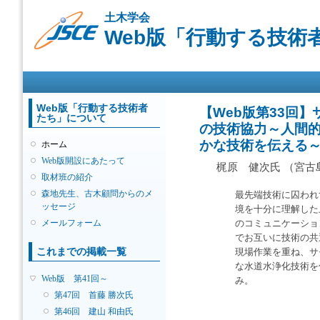
メ
土木学会
イ
Web版「行動する技術
ン
コ
ン
メインメニュー
テ
ン
ツ
Web版「行動する技術者
【Web版第33回
たち」について
に
の技術協力～人間
移
かな技術を伝える
ホーム
動
Web版開設にあたって
梶原 健次氏 （宮古
取材班の紹介
森地先生、古木顧問からのメ
最先端技術に囚われ
ッセージ
境を十分に理解した
メールフォーム
のコミュニケーショ
でお互いに技術の共
これまでの掲載一覧
現場作業を重ね、サ
な水道水浄化技術を
Web版 第41回～
み。
第47回 首藤 勝次氏
第46回 建山 和由氏