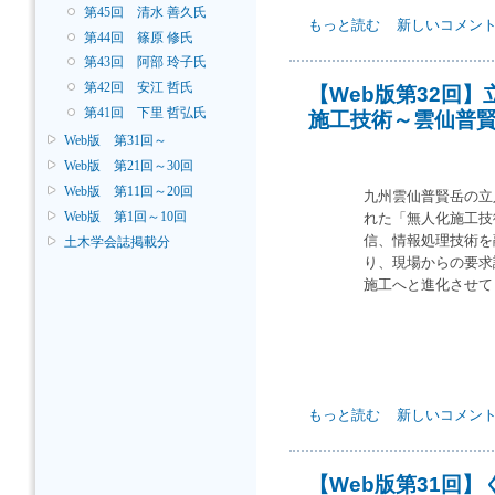
第45回 清水 善久氏
【Web版第33回】サモアの
もっと読む
新しいコメン
第44回 篠原 修氏
の土地に合った確かな技術を伝
第43回 阿部 玲子氏
第42回 安江 哲氏
【Web版第32回
第41回 下里 哲弘氏
施工技術～雲仙普
Web版 第31回～
Web版 第21回～30回
Web版 第11回～20回
九州雲仙普賢岳の立
Web版 第1回～10回
れた「無人化施工技
信、情報処理技術を
土木学会誌掲載分
り、現場からの要求
施工へと進化させて
【Web版第32回】立入禁止
もっと読む
新しいコメン
～ について
【Web版第31回