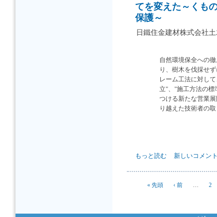
てを変えた～くも
保護～
日鐵住金建材株式会社土
自然環境保全への徹
り、樹木を伐採せず
レーム工法に対して
立"、"施工方法の標
つける新たな営業展
り越えた技術者の取
【Web版第31回】くもの巣
もっと読む
新しいコメン
るふるさとの自然保護～ につ
ページ
« 先頭
‹ 前
…
2