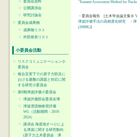
委員会資料
`Tsunami Assessment Method for Nuclea
公開講演会
研究討論会
・委員会報告 [土木学会論文集Ｂ Vol. 63 (2
津波評価手法の高精度化研究 －津
委員会成果物
(2688K)
]
成果物リスト
外部発表リスト
小委員会活動
リスクコミュニケーション小
委員会
複合災害下での原子力防災に
おける避難の課題と対応に関
する研究小委員会
第9期津波評価小委員会
津波評価部会委員名簿
津波漂流物衝突評価
WG（活動期間：2019-
2024）
講演会 海底地すべりによ
る津波に関する研究動向
(原子力土木委員会 津