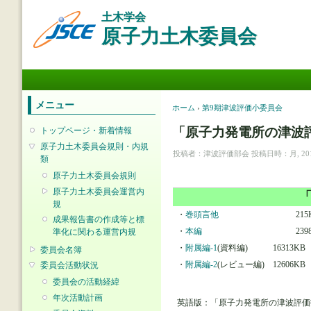
メ
土木学会
イ
原子力土木委員会
ン
コ
ン
メインメニュー
テ
ン
ツ
メニュー
現在地
ホーム
›
第9期津波評価小委員会
に
移
「原子力発電所の津波評
トップページ・新着情報
動
原子力土木委員会規則・内規
投稿者：
津波評価部会
投稿日時：月, 2011-
類
原子力土木委員会規則
原子力土木委員会運営内
「
規
・
巻頭言他
215K
成果報告書の作成等と標
・
本編
2398K
準化に関わる運営内規
・
附属編-1
(資料編) 16313KB
委員会名簿
・
附属編-2
(レビュー編) 12606KB
委員会活動状況
委員会の活動経緯
年次活動計画
英語版：「原子力発電所の津波評価技