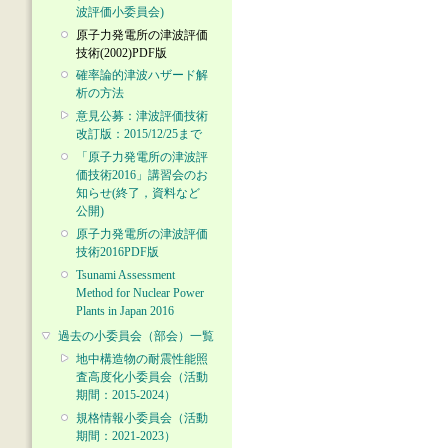
波評価小委員会)
原子力発電所の津波評価
技術(2002)PDF版
確率論的津波ハザード解
析の方法
意見公募：津波評価技術
改訂版：2015/12/25まで
「原子力発電所の津波評
価技術2016」講習会のお
知らせ(終了，資料など
公開)
原子力発電所の津波評価
技術2016PDF版
Tsunami Assessment
Method for Nuclear Power
Plants in Japan 2016
過去の小委員会（部会）一覧
地中構造物の耐震性能照
査高度化小委員会（活動
期間：2015-2024）
規格情報小委員会（活動
期間：2021-2023）