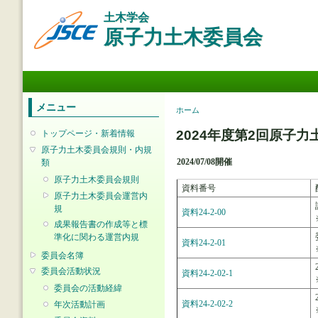
メ
土木学会
イ
原子力土木委員会
ン
コ
ン
メインメニュー
テ
ン
ツ
メニュー
現在地
ホーム
に
移
2024年度第2回原子
トップページ・新着情報
動
原子力土木委員会規則・内規
2024/07/08開催
類
原子力土木委員会規則
資料番号
原子力土木委員会運営内
規
資料24-2-00
成果報告書の作成等と標
準化に関わる運営内規
資料24-2-01
委員会名簿
委員会活動状況
資料24-2-02-1
委員会の活動経緯
資料24-2-02-2
年次活動計画