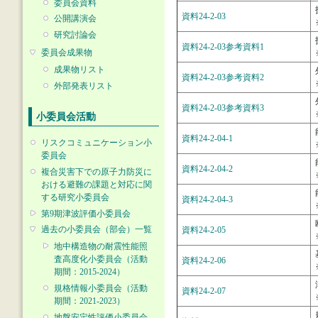
委員会資料
資料24-2-03
公開講演会
研究討論会
資料24-2-03参考資料1
委員会成果物
成果物リスト
資料24-2-03参考資料2
外部発表リスト
資料24-2-03参考資料3
小委員会活動
資料24-2-04-1
リスクコミュニケーション小
委員会
資料24-2-04-2
複合災害下での原子力防災に
おける避難の課題と対応に関
する研究小委員会
資料24-2-04-3
第9期津波評価小委員会
過去の小委員会（部会）一覧
資料24-2-05
地中構造物の耐震性能照
査高度化小委員会（活動
資料24-2-06
期間：2015-2024）
規格情報小委員会（活動
資料24-2-07
期間：2021-2023）
地盤安定性評価小委員会