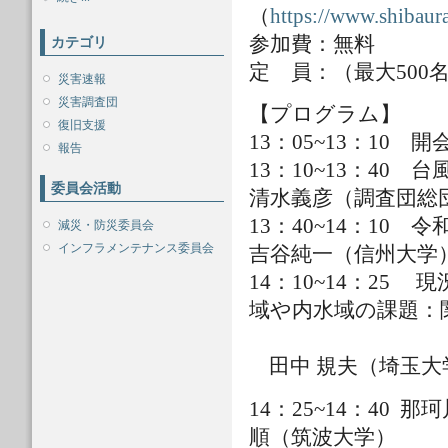
（
https://www.shibaura
参加費：無料
カテゴリ
定 員：（最大500
災害速報
災害調査団
【プログラム】
復旧支援
13：05~13：1
報告
13：10~13：
委員会活動
清水義彦（調査団総
13：40~14：
減災・防災委員会
インフラメンテナンス委員会
吉谷純一（信州大学
14：10~14：2
域や内水域の課題
田中 規夫（埼玉大
14：25~1
順（筑波大学）