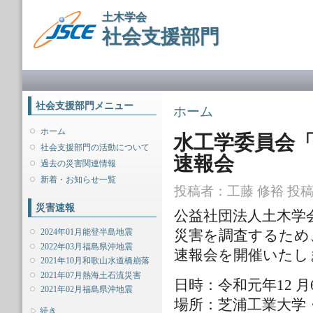
メ
土木学会
イ
社会支援部門
ン
コ
ン
メインメニュー
テ
ン
ツ
社会支援部門メニュー
現在地
ホーム
に
移
ホーム
水工学委員会「
動
社会支援部門の活動について
速報会
過去の災害関連情報
新着・お知らせ一覧
投稿者：
工藤 修裕
投稿日
災害速報
公益社団法人土木学
2024年01月能登半島地震
災害を調査するため
2022年03月福島県沖地震
速報会を開催いたし
2021年10月和歌山水道橋崩落
2021年07月熱海土石流災害
日時：令和元年12 月6
2021年02月福島県沖地震
場所：芝浦工業大学
表示
続き...