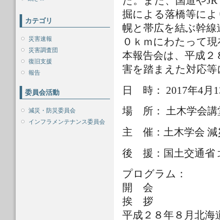
た。また、国道やJ
掘による落橋等によ
カテゴリ
幌と帯広を結ぶ幹線
災害速報
０ｋｍにわたって現
災害調査団
本報告会は、平成２
復旧支援
害を踏まえた対応等
報告
日 時： 2017年4月
委員会活動
場 所： 土木学会
減災・防災委員会
インフラメンテナンス委員会
主 催：土木学会 
後 援：国土交通省
プログラム：
開 会
挨 拶
平成２８年８月北海