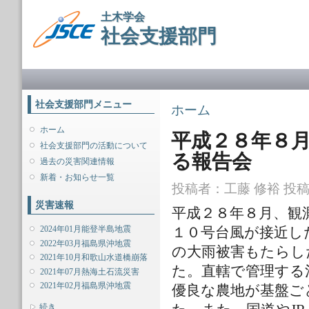
メ
土木学会
イ
社会支援部門
ン
コ
ン
メインメニュー
テ
ン
ツ
社会支援部門メニュー
現在地
ホーム
に
移
ホーム
平成２８年８
動
社会支援部門の活動について
る報告会
過去の災害関連情報
新着・お知らせ一覧
投稿者：
工藤 修裕
投稿日
災害速報
平成２８年８月、観
2024年01月能登半島地震
１０号台風が接近し
2022年03月福島県沖地震
の大雨被害もたらし
2021年10月和歌山水道橋崩落
た。直轄で管理する
2021年07月熱海土石流災害
2021年02月福島県沖地震
優良な農地が基盤ご
表示
続き...