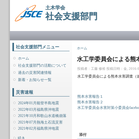
メ
土木学会
イ
社会支援部門
ン
コ
ン
メインメニュー
テ
ン
ツ
社会支援部門メニュー
現在地
ホーム
に
移
水工学委員会による熊
ホーム
動
社会支援部門の活動について
投稿者：
工藤 修裕
投稿日時：金, 2016-06-
過去の災害関連情報
水工学委員会による熊本水害調査（
新着・お知らせ一覧
災害速報
熊本水害報告１
熊本水害報告２
2024年01月能登半島地震
水工学委員会水害対策小委員会facebo
2022年03月福島県沖地震
2021年10月和歌山水道橋崩落
2021年07月熱海土石流災害
2021年02月福島県沖地震
添付
表示
続き...