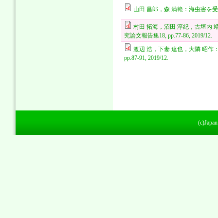
山田 昌郎，森 満範：海虫害を受けた
村田 拓海，沼田 淳紀，古垣内
究論文報告集18, pp.77-86, 2019/12.
渡辺 浩，下妻 達也，大隣 昭
pp.87-91, 2019/12.
(c)Japan