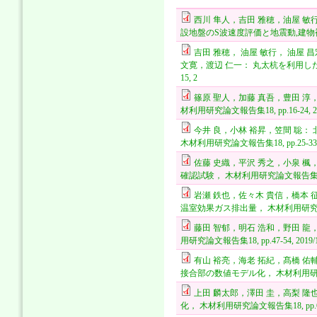
西川 隼人，吉田 雅穂，油屋 敏
設地盤のS波速度評価と地震動,建物被害への
吉田 雅穂， 油屋 敏行， 油屋 昌
文寛，渡辺 仁一： 丸太杭を利用した
15, 2
篠原 聖人，加藤 真吾，豊田 
材利用研究論文報告集18, pp.16-24, 20
今井 良，小林 裕昇，笠間 聡
木材利用研究論文報告集18, pp.25-33, 2
佐藤 史織，平沢 秀之，小泉 
確認試験， 木材利用研究論文報告集18, pp.
岩瀬 鉄也，佐々木 貴信，橋本
温室効果ガス排出量， 木材利用研究論文報告集1
藤田 智郁，明石 浩和，野田 
用研究論文報告集18, pp.47-54, 2019/1
有山 裕亮，海老 拓紀，髙橋 佑
接合部の数値モデル化， 木材利用研究論文報告集
上田 麟太郎，澤田 圭，高梨 
化， 木材利用研究論文報告集18, pp.62-6