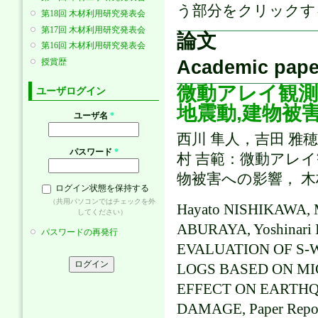
う部分をクリックす
第18回 木材利用研究発表会
第17回 木材利用研究発表会
論文
第16回 木材利用研究発表会
Academic pape
授賞歴
微動アレイ観測
ユーザログイン
地震動,建物被
ユーザ名
*
西川 隼人，吉田 雅
パスワード
*
村 吉範：微動アレ
物被害への影響， 木材利用
ログイン状態を保持する
（共用パソコンではチェックを外
Hayato NISHIKAWA, 
してください）
ABURAYA, Yoshinari 
パスワードの再発行
EVALUATION OF S-
LOGS BASED ON MI
EFFECT ON EARTH
DAMAGE, Paper Reports