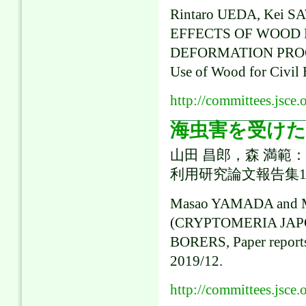
Rintaro UEDA, Kei S
EFFECTS OF WOOD 
DEFORMATION PROCE
Use of Wood for Civil 
http://committees.jsce.
海虫害を受けた
山田 昌郎，森 満範
利用研究論文報告集18, pp
Masao YAMADA and M
(CRYPTOMERIA JAP
BORERS, Paper reports
2019/12.
http://committees.jsce.