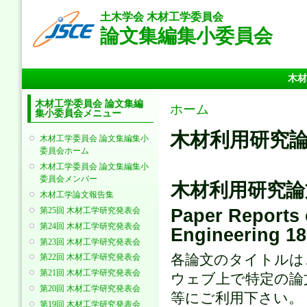
メ
土木学会 木材工学委員会
イ
論文集編集小委員会
ン
コ
ン
メインメニュー
テ
木材
ン
ツ
木材工学委員会 論文集編
現在地
ホーム
集小委員会メニュー
に
移
木材利用研究論
木材工学委員会 論文集編集小
動
委員会ホーム
木材工学委員会 論文集編集小
委員会メンバー
木材利用研究論
木材工学論文報告集
Paper Reports 
第25回 木材工学研究発表会
第24回 木材工学研究発表会
Engineering 18
第23回 木材工学研究発表会
各論文のタイトルは
第22回 木材工学研究発表会
第21回 木材工学研究発表会
ウェブ上で特定の論
第20回 木材工学研究発表会
等にご利用下さい。 
第19回 木材工学研究発表会