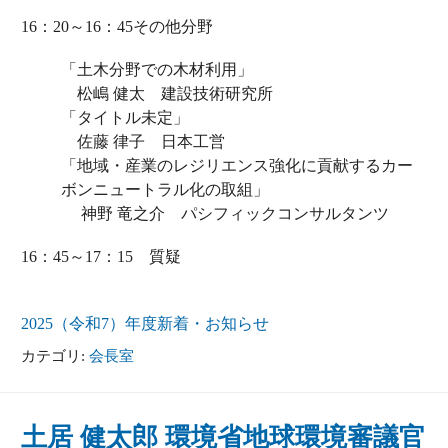
16：20～16：45その他分野
「土木分野での木材利用」
松嶋 健太 建設技術研究所
「タイトル未定」
佐藤 律子 日本工営
「地域・産業のレジリエンス強化に貢献するカー
ボンニュートラル化の取組」
神野 竜之介 パシフィックコンサルタンツ
16：45～17：15 質疑
2025（令和7）年度
新着・お知らせ
カテゴリ:
会長室
⼟居 健太郎 環境省地球環境審議官