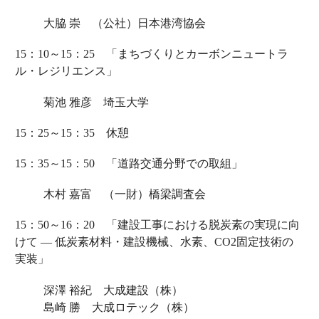
大脇 崇 （公社）日本港湾協会
15：10～15：25 「まちづくりとカーボンニュートラ
ル・レジリエンス」
菊池 雅彦 埼玉大学
15：25～15：35 休憩
15：35～15：50 「道路交通分野での取組」
木村 嘉富 （一財）橋梁調査会
15：50～16：20 「建設工事における脱炭素の実現に向
けて ― 低炭素材料・建設機械、水素、CO2固定技術の
実装」
深澤 裕紀 大成建設（株）
島崎 勝 大成ロテック（株）