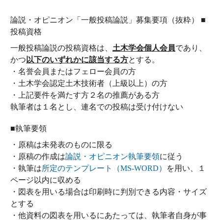
論説・オピニオン「一般投稿論説」募集要項（抜粋） ■
投稿資格
一般投稿論説の投稿資格は、
土木学会個人会員
であり、
かつ
以下のいずれかに該当する方
とする。
・名誉会員またはフェロー会員の方
・土木学会認定土木技術者（上級以上）の方
・上記要件を満たす方２名の推薦がある方
執筆者は１名とし、連名での投稿は受け付けない
■執筆要領
・原稿は未発表のものに限る
・原稿の作成は
論説・オピニオン執筆要領
に従う
・執筆は
所定のテンプレート（MS-WORD）
を用い、１
ページ以内に収める
・図表を用いる場合は印刷時に判別できる内容・サイズ
とする
・他資料の図表を用いるにあたっては、執筆者自身が事