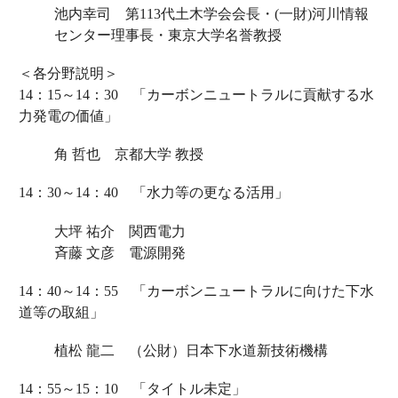
池内幸司 第113代土木学会会長・(一財)河川情報
センター理事長・東京大学名誉教授
＜各分野説明＞
14：15～14：30 「カーボンニュートラルに貢献する水
力発電の価値」
角 哲也 京都大学 教授
14：30～14：40 「水力等の更なる活用」
大坪 祐介 関西電力
斉藤 文彦 電源開発
14：40～14：55 「カーボンニュートラルに向けた下水
道等の取組」
植松 龍二 （公財）日本下水道新技術機構
14：55～15：10 「タイトル未定」