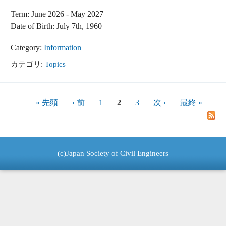
Term: June 2026 - May 2027
Date of Birth: July 7th, 1960
Category:
Information
カテゴリ:
Topics
ページ
« 先頭
‹ 前
1
2
3
次 ›
最終 »
(c)Japan Society of Civil Engineers