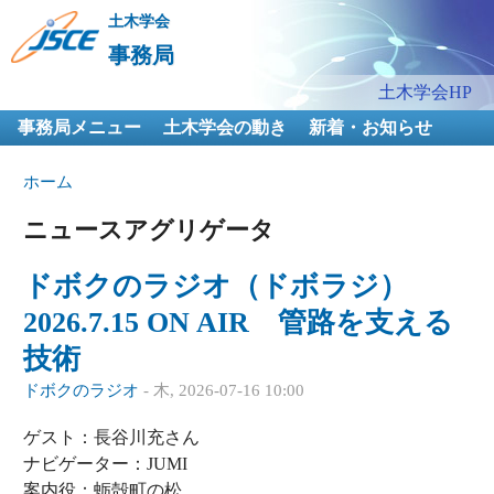
メ
土木学会
イ
事務局
ン
メインメニュー
土木学会HP
コ
事務局メニュー
土木学会の動き
ン
新着・お知らせ
テ
現在地
ホーム
ン
ツ
ニュースアグリゲータ
に
移
ドボクのラジオ（ドボラジ）
動
2026.7.15 ON AIR 管路を支える
技術
ドボクのラジオ
-
木, 2026-07-16 10:00
ゲスト：長谷川充さん
ナビゲーター：JUMI
案内役：蛎殻町の松