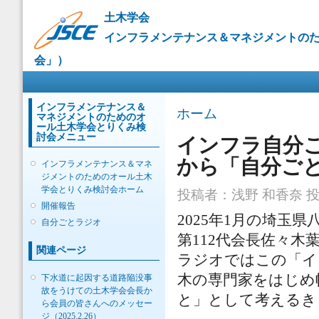
メ
土木学会
イ
インフラメンテナンス＆マネジメントの
ン
コ
会」）
ン
メインメニュー
テ
ン
ツ
インフラメンテナンス＆
現在地
ホーム
マネジメントのためのオ
に
ール土木学会とりくみ検
移
討会メニュー
インフラ自分
動
から「自分ご
インフラメンテナンス＆マネ
ジメントのためのオール土木
学会とりくみ検討会ホーム
投稿者：
浅野 和香奈
投稿
開催報告
2025年1月の埼玉
自分ごとラジオ
第112代会長佐々
関連ページ
ラジオではこの「イ
木の専門家をはじめ
下水道に起因する道路陥没事
故をうけての土木学会会長か
と」として考えるき
ら会員の皆さんへのメッセー
ジ（2025.2.26）