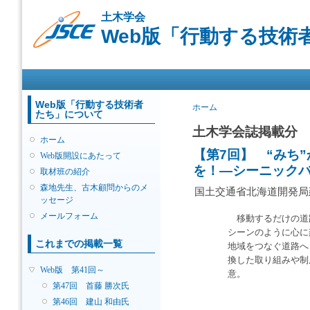
メ
土木学会
イ
Web版「行動する技術
ン
コ
ン
メインメニュー
テ
ン
ツ
Web版「行動する技術者
現在地
ホーム
たち」について
に
移
土木学会誌掲載分
ホーム
動
【第7回】 “みち
Web版開設にあたって
を！―シーニック
取材班の紹介
森地先生、古木顧問からのメ
国土交通省北海道開発局
ッセージ
メールフォーム
移動するだけの道
シーンのように心に
これまでの掲載一覧
地域をつなぐ道路へ
換した取り組みや制
Web版 第41回～
意。
第47回 首藤 勝次氏
第46回 建山 和由氏