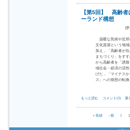
【第5回】 高齢者
ーランド構想
伊
温暖な気候や近郊
文化資源という地域
加え，「高齢者が住
まちづくり」をすす
から高齢者を「誘致
域社会・経済の活性
げた，「マイナスか
ス」への発想の転換
【第5回】 高齢者はまちの宝
もっと読む
コメント(3)
新
ページ
« 先頭
‹ 前
1
2