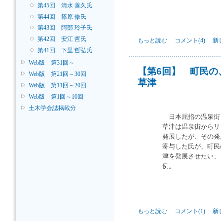
第45回 清水 善久氏
第44回 篠原 修氏
第43回 阿部 玲子氏
第42回 安江 哲氏
【第7回】 “みち”から「新
もっと読む
コメント(4)
新
海道の挑戦― について
第41回 下里 哲弘氏
Web版 第31回～
【第6回】 町民の
Web版 第21回～30回
草津
Web版 第11回～20回
Web版 第1回～10回
土木学会誌掲載分
日本屈指の温泉街
草津は温泉街からリ
発展したが、その発
寄与した氏が、町民
津を発展させたい、
例。
【第6回】 町民の、町民によ
もっと読む
コメント(1)
新