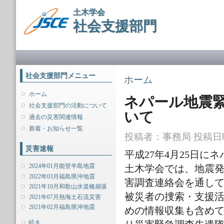
メ
土木学会
イ
社会支援部門
ン
コ
ン
メインメニュー
テ
ン
ツ
社会支援部門メニュー
現在地
ホーム
に
移
ホーム
ネパール地震
動
社会支援部門の活動について
いて
過去の災害関連情報
新着・お知らせ一覧
投稿者：
事務局
投稿日時：
災害速報
平成27年4月25日に
2024年01月能登半島地震
土木学会では、地震
2022年03月福島県沖地震
害調査連絡会を通し
2021年10月和歌山水道橋崩落
被災者の捜索・支援
2021年07月熱海土石流災害
2021年02月福島県沖地震
めの情報収集も含め
表示
続き...