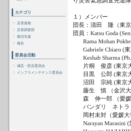
り災害緊急調査先遣
カテゴリ
１）
メンバー
災害速報
団長：清田 隆（東京
災害調査団
団員：Katsu Goda (Senior 
復旧支援
Rama Mohan Pokhre
報告
Gabriele Chiaro (
東
委員会活動
Keshab Sharma (Ph.
片桐 俊彦 (東
減災・防災委員会
インフラメンテナンス委員会
目黒 公郎 (東京
沼田 宗純 (東京
藤生 慎 （金沢
森 伸一郎 （愛媛
バンダリ ネトラ
岡村未対（愛媛大
Narayan Marasin