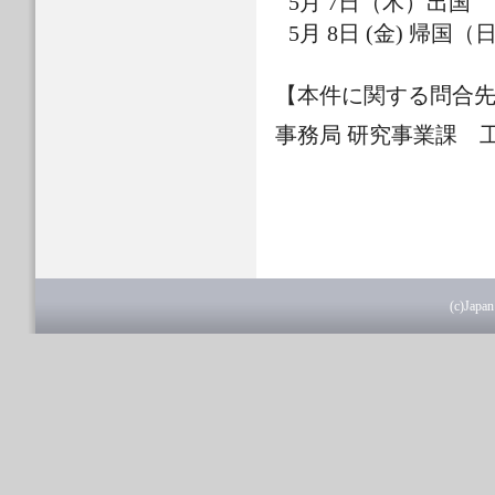
5
月 7日（木）出国
5
月 8日 (金) 帰国
【本件に関する問合
事務局 研究事業課 工藤 T
(c)Japan