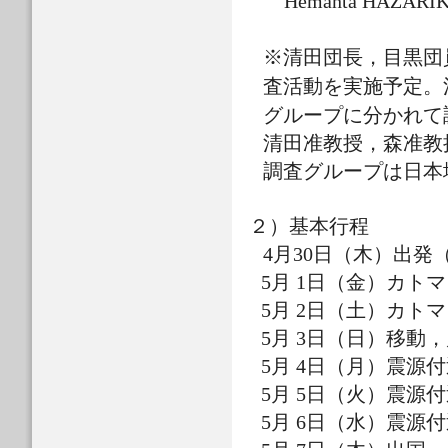
Hemanta HAZAR
※清田団長，目黒団
査活動を実施予定。
グループに分かれて
清田准教授，森准教
調査グループは日本
２）基本行程
4
月30日（木）出発
5
月 1日（金）カト
5
月 2日（土）カト
5
月 3日（日）移動
5
月 4日（月）震源
5
月 5日（火）震源
5
月 6日（水）震源