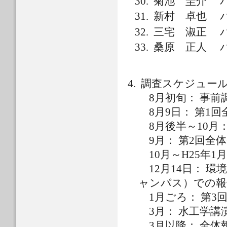
菊池 圭介 パ
新村 卓也 パ
三宅 淑正 パ
桑原 正人 パ
調査スケジュール
8月初旬： 事前
8月9日： 第1
8月後半～10月：
9月： 第2回全
10月～H25年1
12月14日： 環
ャンパス）での報
1月ごろ： 第3
3月： 水工学講
3月以降： 全体