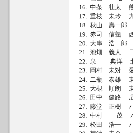
中条 壮太 
重枝 未玲 
秋山 壽一郎
赤司 信義 
大串 浩一郎
池畑 義人 
泉 典洋 北
岡村 未対 
二瓶 泰雄 
大槻 順朗 
田中 健路 
藤堂 正樹 パ
中村 茂 パ
松田 浩一 パ