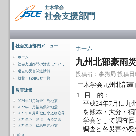
メ
土木学会
イ
社会支援部門
ン
コ
ン
メインメニュー
テ
ン
ツ
社会支援部門メニュー
現在地
ホーム
に
移
ホーム
九州北部豪雨
動
社会支援部門の活動について
過去の災害関連情報
投稿者：
事務局
投稿日時：
新着・お知らせ一覧
土木学会九州北部豪
災害速報
目 的：
2024年01月能登半島地震
平成24年7月に
2022年03月福島県沖地震
を熊本・大分・福
2021年10月和歌山水道橋崩落
学会として調査団
2021年07月熱海土石流災害
2021年02月福島県沖地震
調査と各災害の発
表示
続き...