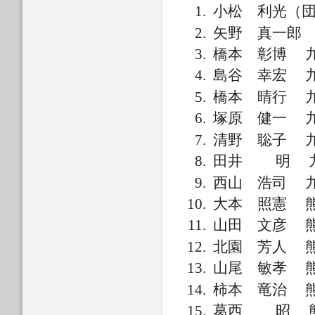
小松 利光（
矢野 真一郎
橋本 彰博 
島谷 幸宏 
橋本 晴行 
塚原 健一 
清野 聡子 
田井 明 九
西山 浩司 
大本 照憲 
山田 文彦 
北園 芳人 
山尾 敏孝 
柿本 竜治 
葛西 昭 熊