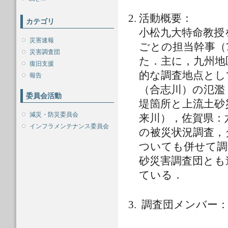
活動概要：
カテゴリ
小松九大特命教授
災害速報
ごとの担当幹事（
災害調査団
た．主に，九州地
復旧支援
的な調査地点とし
報告
（合志川）の氾濫
委員会活動
堤箇所と上流土砂
減災・防災委員会
来川），佐賀県：
インフラメンテナンス委員会
の被災状況調査，
ついても併せて調
砂災害調査団とも
ている．
調査団メンバー：(8