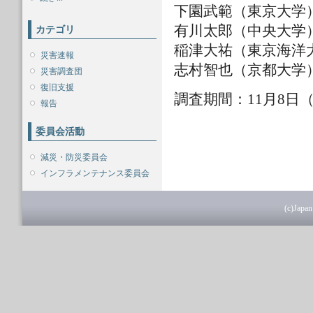
下園武範（東京大学
有川太郎（中央大学
カテゴリ
稲津大祐（東京海洋
災害速報
志村智也（京都大学
災害調査団
復旧支援
調査期間：11月8日（
報告
委員会活動
減災・防災委員会
インフラメンテナンス委員会
(c)Japan