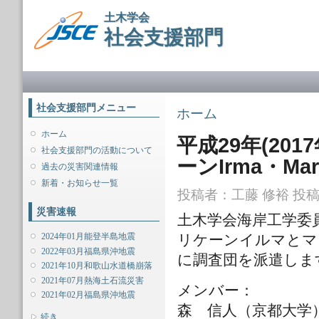
メ
土木学会
イ
社会支援部門
ン
コ
ン
メインメニュー
テ
ン
ツ
社会支援部門メニュー
現在地
ホーム
に
移
ホーム
平成29年(20
動
社会支援部門の活動について
ーンIrma・M
過去の災害関連情報
新着・お知らせ一覧
投稿者：
工藤 修裕
投稿日
災害速報
土木学会海岸工学委
2024年01月能登半島地震
リケーンイルマとマ
2022年03月福島県沖地震
に調査団を派遣しま
2021年10月和歌山水道橋崩落
2021年07月熱海土石流災害
メンバー：
2021年02月福島県沖地震
森 信人（京都大学
表示
続き...