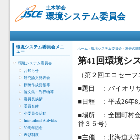
メ
土木学会
イ
環境システム委員会
ン
コ
ン
メインメニュー
テ
ン
ツ
環境システム委員会メニ
現在地
ホーム
›
環境システム委員会
›
過去の開
ュー
に
移
第41回環境シ
環境システム委員会
動
お知らせ
（第２回エコセーフ
研究論文発表会
原稿作成要領等
■題目 ：バイオリ
論文集・刊行物等
委員長挨拶
■日程 ：平成26年8月2
委員名簿
小委員会活動
■場所 ：全国町村
International Activities
番３５号）
50周年記念
表彰制度
■主催 ：北海道大