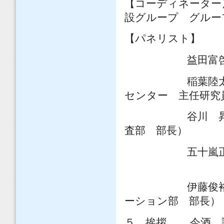
【コーディネーター
設グループ グルー
【パネリスト】 
益田富啓（大
稲葉陸太（（独
センター 主任
谷川 昇（（公
査部 部長）
五十嵐正（大成
伊藤俊裕（岩田
ーション部 部長）
５．挨拶 今酒 誠