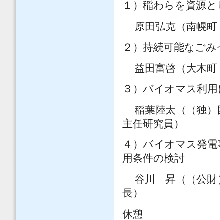
１）稲わらを資源
原田弘克（南幌町
２）持続可能なご
益田富啓（大木町
３）バイオマス利
稲葉陸太（（独）
主任研究員）
４）バイオマス発電
用条件の検討
谷川 昇（（公財）
長）
休憩