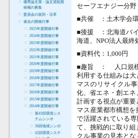
優秀論文賞・論文奨励賞
セーフエナジー分野
候補の募集
委員会の規則・沿革
■共催 ：土木学会
過去の開催行事
2025年度開催行事
■後援 ：北海道バ
2024年度開催行事
海道、NPO法人最
2023年度開催行事
2022年度開催行事
■資料代：1,000円
2021年度開催行事
2020年度開催行事
■趣旨 ： 人口規
2019年度開催行事
利用する仕組みは大
2018年度開催行事
マスのリサイクル事
2017年度開催行事
化、省エネ・創エネ
2016年度開催行事
2015年度開催行事
計画する視点が重要
2014年度開催行事
マス産業都市構想を
第43回環境シス
で活躍されている専
テムシンポ
36回地域シンポ
て、挑戦的に取り組
42回環境システ
クル事業の見本とな