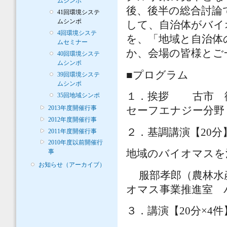
ムシンポ
後、後半の総合討論
41回環境システ
ムシンポ
して、自治体がバイ
4回環境システ
を、「地域と自治体
ムセミナー
か、会場の皆様とご
40回環境システ
ムシンポ
■プログラム
39回環境システ
ムシンポ
１．挨拶 古市 徹
35回地域シンポ
2013年度開催行事
セーフエナジー分野
2012年度開催行事
２．基調講演【2
2011年度開催行事
2010年度以前開催行
地域のバイオマス
事
お知らせ（アーカイブ）
服部孝郎（農林水産
オマス事業推進室 
３．講演【20分×4件