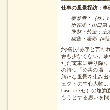
仕事の風景探訪：事
事業者：（株）h
所在地：山口県
取材・執筆：土
編集・撮影（特記
約9割が赤字と言わ
舎も少なくない。駅
ただ電車に乗り降り
の持つ「公共の場」
新たな風景を生み出
ェクトの中心人物は
hase（ハセ）の
もうとする思いを聞