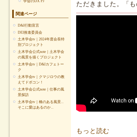
学会のDX PJ
ただきました。「も
関連ページ
D&I行動宣言
DEI推進委員会
土木学会tv｜2024年度会長特
別プロジェクト
土木学会公式note｜土木学会
の風景を描くプロジェクト
土木学会tv｜D&Iカフェトー
ク
土木学会tv｜クマジロウの教
えてドボコン！
土木学会公式note｜仕事の風
景探訪
土木学会tv｜橋のある風景...
そこに愛はあるのか...
橋のある風景...そこに愛はあるのか
もっと読む