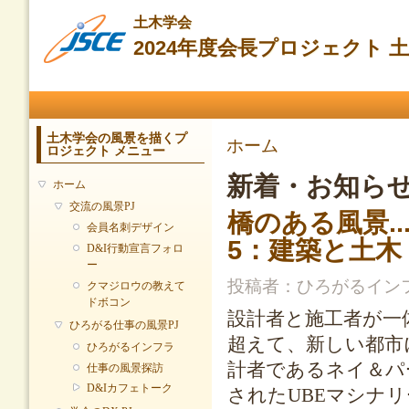
メ
土木学会
イ
2024年度会長プロジェクト
ン
コ
ン
メインメニュー
テ
ン
ツ
土木学会の風景を描くプ
現在地
ホーム
ロジェクト メニュー
に
移
新着・お知ら
ホーム
動
交流の風景PJ
橋のある風景..
会員名刺デザイン
5：建築と土
D&I行動宣言フォロ
ー
投稿者：
ひろがるイン
クマジロウの教えて
ドボコン
設計者と施工者が一
ひろがる仕事の風景PJ
超えて、新しい都市
ひろがるインフラ
計者であるネイ＆パ
仕事の風景探訪
D&Iカフェトーク
されたUBEマシナ