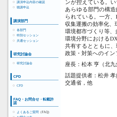
ンが控えている。い
講演申込内容の確認
聴講申込
あらゆる部門の構造
られている。一方、
講演部門
収集運搬の効率化、
各部門
環境都市づくり等、
特別セッション
環境分野におけるD
共通セッション
共有するとともに、
政策・対策へのイン
研究討論会
研究討論会
座長：松本 亨（北
話題提供者：松井 
CPD
交通省，他
CPD
FAQ・お問合せ・転載許
諾
よくあるご質問
（FAQ)