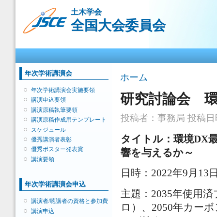
メ
土木学会
イ
全国大会委員会
ン
コ
ン
メインメニュー
テ
ン
ツ
年次学術講演会
現在地
ホーム
に
移
年次学術講演会実施要領
研究討論会 環
動
講演申込要領
講演原稿執筆要領
投稿者：
事務局
投稿日時：
講演原稿作成用テンプレート
スケジュール
タイトル：環境DX
優秀講演者表彰
優秀ポスター発表賞
響を与えるか～
講演要領
日時：2022年9月13
年次学術講演会申込
主題：2035年使用
講演者/聴講者の資格と参加費
ロ）、2050年カ
講演申込