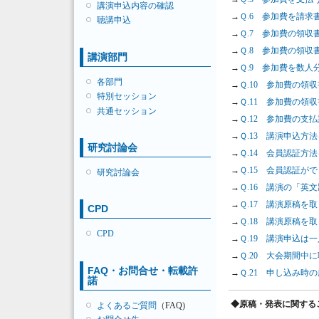
講演申込内容の確認
→
Ｑ.6 参加費を請
聴講申込
→
Ｑ.7 参加費の領
→
Ｑ.8 参加費の領
講演部門
→
Ｑ.9 参加費を数
各部門
→
Ｑ.10 参加費の
特別セッション
→
Ｑ.11 参加費の
共通セッション
→
Ｑ.12 参加費の支
→
Ｑ.13 講演申込方
研究討論会
→
Ｑ.14 会員認証方
→
Ｑ.15 会員認証が
研究討論会
→
Ｑ.16 講演の「
→
Ｑ.17 講演原稿
CPD
→
Ｑ.18 講演原稿
CPD
→
Ｑ.19 講演申込は
→
Ｑ.20 大会期間中
FAQ・お問合せ・転載許
→
Ｑ.21 申し込み
諾
◆原稿・発表に関する
よくあるご質問
（FAQ)