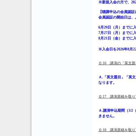
※新規入会の方で、20
【聴講申込の会員認証
会員認証の開始日は、
6月29日（月）までに
7月27日（月）までに
8月21日（金）までに入
※入会日を2026年8
Ｑ.16 講演の「英
Ａ.「英文題目」「英
なります。
Ｑ.17 講演原稿を
Ａ.講演申込期間（3/2（
きません。
Ｑ.18 講演原稿を取