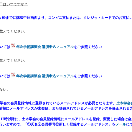
期日はいつですか？
(金)17：00までに講演申込画面より、コンビニ支払または、クレジットカードでのお支
を教えてください。
ついては
年次学術講演会 講演申込マニュアル
をご参照ください
を教えてください。
ついては
年次学術講演会 講演申込マニュアル
をご参照ください
きない。
木学会の会員登録情報に登録されているメールアドレスが必要となります。
土木学会
情報にメールアドレスが未登録、また登録されているメールアドレスを修正される方は、
（金）17時以降に、土木学会の会員登録情報にメールアドレスを登録、変更した場合は
いますので、「①氏名②会員番号③新しく登録するメールアドレス」を
メール
に