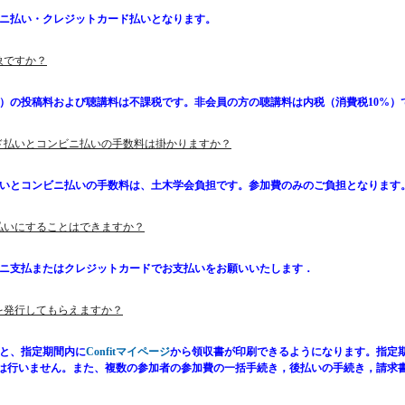
ビニ払い・クレジットカード払いとなります。
象ですか？
人）の投稿料および聴講料は不課税です。非会員の方の聴講料は内税（消費税10%）
ード払いとコンビニ払いの手数料は掛かりますか？
払いとコンビニ払いの手数料は、土木学会負担です。参加費のみのご負担となります
書払いにすることはできますか？
ビニ支払またはクレジットカードでお支払いをお願いいたします．
書を発行してもらえますか？
ると、指定期間内に
Confitマイページ
から領収書が印刷できるようになります。指定
は行いません。また、複数の参加者の参加費の一括手続き，後払いの手続き，請求