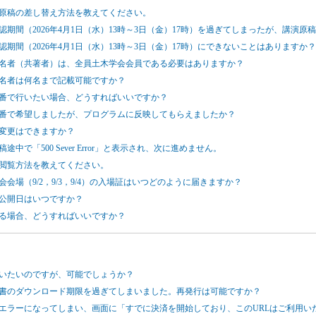
講演原稿の差し替え方法を教えてください。
確認期間（2026年4月1日（水）13時～3日（金）17時）を過ぎてしまったが、講演
確認期間（2026年4月1日（水）13時～3日（金）17時）にできないことはありますか？
の連名者（共著者）は、全員土木学会会員である必要はありますか？
連名者は何名まで記載可能ですか？
を連番で行いたい場合、どうすればいいですか？
を連番で希望しましたが、プログラムに反映してもらえましたか？
の変更はできますか？
途中で「500 Sever Error」と表示され、次に進めません。
の閲覧方法を教えてください。
会会場（9/2，9/3，9/4）の入場証はいつどのように届きますか？
の公開日はいつですか？
する場合、どうすればいいですか？
行いたいのですが、可能でしょうか？
講証明書のダウンロード期限を過ぎてしまいました。再発行は可能ですか？
済でエラーになってしまい、画面に「すでに決済を開始しており、このURLはご利用