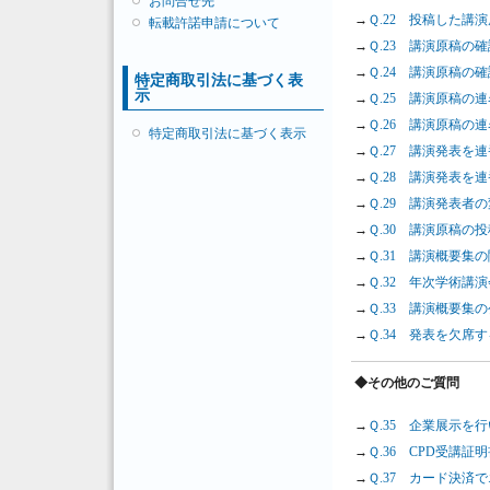
お問合せ先
→
Ｑ.22 投稿した
転載許諾申請について
→
Ｑ.23 講演原稿の
→
Ｑ.24 講演原稿の
特定商取引法に基づく表
示
→
Ｑ.25 講演原稿
→
Ｑ.26 講演原稿の
特定商取引法に基づく表示
→
Ｑ.27 講演発表
→
Ｑ.28 講演発表
→
Ｑ.29 講演発表者
→
Ｑ.30 講演原稿の投稿
→
Ｑ.31 講演概要集
→
Ｑ.32 年次学術講演
→
Ｑ.33 講演概要集
→
Ｑ.34 発表を欠席
◆その他のご質問
→
Ｑ.35 企業展示を
→
Ｑ.36 CPD受
→
Ｑ.37 カード決