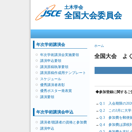
土木学会
全国大会委員会
メインメニュー
年次学術講演会
現在地
ホーム
年次学術講演会実施要領
全国大会 よ
講演申込要領
講演原稿執筆要領
講演原稿作成用テンプレート
スケジュール
優秀講演者表彰
優秀ポスター発表賞
◆参加登録に関するご
講演要領
→
Ｑ.1 入会期限の2
→
Ｑ.2 この3月に
年次学術講演会申込
→
Ｑ.3 参加費を郵
講演者/聴講者の資格と参加費
→
Ｑ.4 参加費は課税
講演申込
→
Ｑ.5 参加費を支