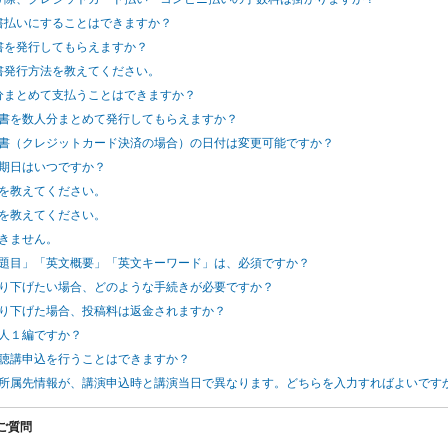
求書払いにすることはできますか？
収書を発行してもらえますか？
収書発行方法を教えてください。
人分まとめて支払うことはできますか？
領収書を数人分まとめて発行してもらえますか？
領収書（クレジットカード決済の場合）の日付は変更可能ですか？
払期日はいつですか？
法を教えてください。
法を教えてください。
できません。
英文題目」「英文概要」「英文キーワード」は、必須ですか？
を取り下げたい場合、どのような手続きが必要ですか？
を取り下げた場合、投稿料は返金されますか？
一人１編ですか？
に聴講申込を行うことはできますか？
時の所属先情報が、講演申込時と講演当日で異なります。どちらを入力すればよいです
ご質問