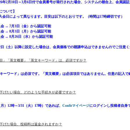
26年2月10日～3月6日付で会員番号が発行された場合、システムの都合上、会員認証が有効
について】
入会日によって異なります。目安は以下のとおりです。（時間は17時締切です）
入会 → 7月3日（金）から認証可能
入会 → 8月3日（月）から認証可能
会 → 8月26日（水）から認証可能
月22日（土）以降に設定した場合は、会員価格での聴講申込はできませんのでご注意
文題目」「英文概要」「英文キーワード」は、必須ですか？
文キーワード」は必須です。「英文概要」は必須項目ではありません。任意の記入で
取り下げたい場合、どのような手続きが必要ですか？
月）12時～3/31（火）17時）
であれば、
Confitマイページ
にログインし投稿者自身
り下げた場合、投稿料は返金されますか？