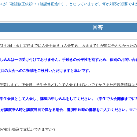
ータスが「確認修正依頼中（確認修正途中）」となっていますが、何か対応が必要です
回答
26年3月6日（金）17時までに入会手続き（入会申込、入金まで）が間に合わなかっ
申し込みは一切受け付けておりません。手続きの公平性を期すため、個別のお問い合
回の大会へのご投稿をご検討いただけますと幸いです。
学を卒業します。正会員、学生会員どちらで入会すればいいですか？また所属先情報は
で学生会員として入会し、講演の申し込みをしてください。（学生で大会開催までに
講演申込時と講演当日で異なる場合、講演申込時の情報をご入力ください。※ご連
振替や銀行振込で支払いできますか？