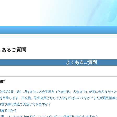
メ
イ
ン
コ
ン
テ
ン
ツ
に
移
くあるご質問
動
よくあるご質問
質問
026年3月6日（金）17時までに入会手続き（入会申込、入金まで）が間に合わなか
大学を卒業します。正会員、学生会員どちらで入会すればいいですか？また所属先情報
便振替や銀行振込で支払いできますか？
対象ですか？
払う際、クレジットカード払い・コンビニ払いの手数料は掛かりますか？