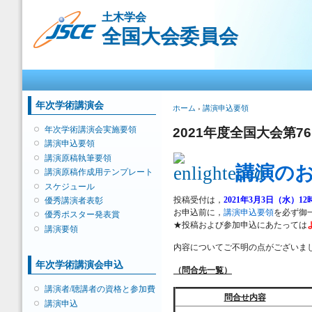
メ
土木学会
イ
全国大会委員会
ン
コ
ン
メインメニュー
テ
ン
ツ
年次学術講演会
現在地
ホーム
›
講演申込要領
に
移
年次学術講演会実施要領
2021年度全国大会第
動
講演申込要領
講演原稿執筆要領
講演の
講演原稿作成用テンプレート
スケジュール
投稿受付は，
2021年3月3日（水）1
優秀講演者表彰
お申込前に，
講演申込要領
を必ず御
優秀ポスター発表賞
★投稿および参加申込にあたっては
講演要領
内容についてご不明の点がございま
年次学術講演会申込
（問合先一覧）
講演者/聴講者の資格と参加費
問合せ内容
講演申込