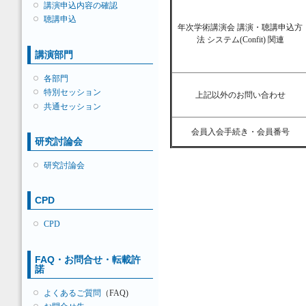
講演申込内容の確認
聴講申込
年次学術講演会 講演・聴講申込方
法 システム(Confit) 関連
講演部門
各部門
特別セッション
上記以外のお問い合わせ
共通セッション
会員入会手続き・会員番号
研究討論会
研究討論会
CPD
CPD
FAQ・お問合せ・転載許
諾
よくあるご質問
（FAQ)