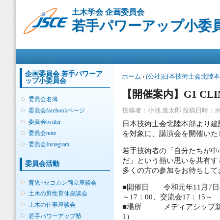
メ
土木学会 企画委員会
イ
若手パワーアップ小委
ン
コ
ン
メインメニュー
テ
ン
ツ
企画委員会 若手パワーア
現在地
ホーム
›
(公社)日本技術士会北陸
ップ小委員会
に
移
【開催案内】G1 CLI
委員会名簿
動
投稿者：
小池 進太郎
投稿日時：水, 20
委員会facebookページ
委員会twitter
日本技術士会北陸本部より建
委員会note
を対象に、講演会を開催いた
委員会Instagram
若手技術者の「自分たちが中
だ」という熱い思いを共有す
委員会活動
多くの方の参加をお待ちして
育児×セコカン両立座談会
■開催日 令和元年11月7日(
土木の男性育休座談会
～17：00、交流会17：15～
土木の仕事座談会
■場所 メディアシップ新潟
若手パワーアップ塾
1）