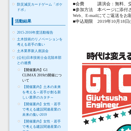
■会費 講演会：無料、交流
防災減災カードゲーム「ポケ
■参加方法 本ページに添付さ
ドボ」
Web、E-mailにてご返送を
活動結果
■申込期限 2019年10月18日(
2015-2016年度活動報告
土木技術のリノベーションを
考える若手の集い
土木業界新人座談会
(公社)日本技術士会北陸本部
との連携
【開催案内】G1
CLIMAX 2019の開催につ
いて
【開催案内】土木の未来
を考える～若手が創る新
しい業界のカタチ～
【開催案内】女性・若手
で考える建設関連産業の
未来の集い2019
【開催案内】女性・若手
で考える建設関連産業の