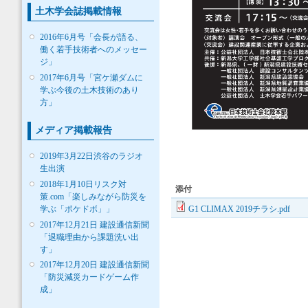
土木学会誌掲載情報
2016年6月号「会長が語る、
働く若手技術者へのメッセー
ジ」
2017年6月号「宮ケ瀬ダムに
学ぶ今後の土木技術のあり
方」
メディア掲載報告
2019年3月22日渋谷のラジオ
生出演
2018年1月10日リスク対
添付
策.com「楽しみながら防災を
学ぶ「ポケドボ」」
G1 CLIMAX 2019チラシ.pdf
2017年12月21日 建設通信新聞
「退職理由から課題洗い出
す」
2017年12月20日 建設通信新聞
「防災減災カードゲーム作
成」