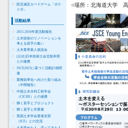
○場所：北海道大学 高
防災減災カードゲーム「ポケ
ドボ」
活動結果
2015-2016年度活動報告
土木技術のリノベーションを
考える若手の集い
土木業界新人座談会
(公社)日本技術士会北陸本部
との連携
JSCE2015に基づく活動計画関
連
業務効率化へ向けた取り組み
（中間報告）
中国土木水利工程学会
（CICHE）との連携
輝く若手とプロジェクト
輝く若手と作業着
英国土木学会香港支部
（ICE）との交流
土木辞めた人、戻ってきた人