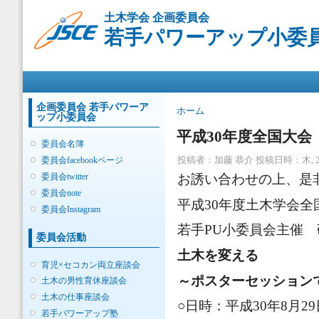
メ
土木学会 企画委員会
イ
若手パワーアップ小委
ン
コ
ン
メインメニュー
テ
ン
ツ
企画委員会 若手パワーア
現在地
ホーム
ップ小委員会
に
移
平成30年度全国大
委員会名簿
動
投稿者：
加藤 恭介
投稿日時：木, 201
委員会facebookページ
委員会twitter
お誘い合わせの上、是
委員会note
平成30年度土木学会全
委員会Instagram
若手PU小委員会主催
委員会活動
土木を変える
育児×セコカン両立座談会
～ポスターセッション
土木の男性育休座談会
土木の仕事座談会
○日時：平成30年8月29日
若手パワーアップ塾