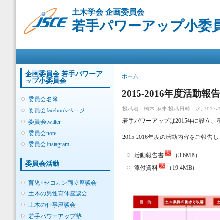
メ
土木学会 企画委員会
イ
若手パワーアップ小委
ン
コ
ン
メインメニュー
テ
ン
ツ
企画委員会 若手パワーア
現在地
ホーム
ップ小委員会
に
移
2015-2016年度活動報告
委員会名簿
動
投稿者：
橋本 麻未
投稿日時：水, 2017-11-
委員会facebookページ
若手パワーアップは2015年に設立
委員会twitter
委員会note
2015-2016年度の活動内容をご報
委員会Instagram
活動報告書
（3.6MB）
委員会活動
添付資料
（19.4MB）
育児×セコカン両立座談会
土木の男性育休座談会
土木の仕事座談会
若手パワーアップ塾