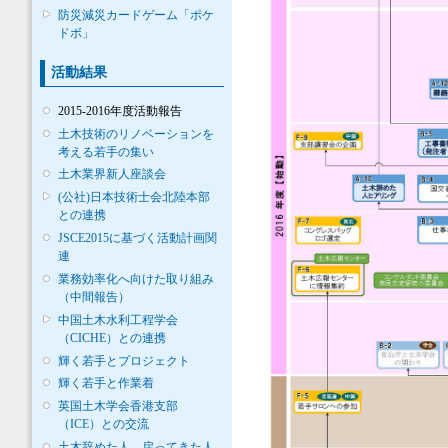
防災減災カードゲーム「ポケ
ドボ」
活動結果
2015-2016年度活動報告
土木技術のリノベーションを
考える若手の集い
土木業界新人座談会
(公社)日本技術士会北陸本部
との連携
JSCE2015に基づく活動計画関
連
業務効率化へ向けた取り組み
（中間報告）
中国土木水利工程学会
（CICHE）との連携
輝く若手とプロジェクト
輝く若手と作業着
英国土木学会香港支部
（ICE）との交流
土木辞めた人、戻ってきた人