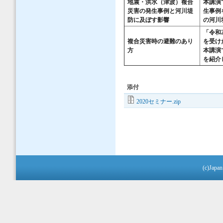
地震・洪水（津波）複合
本講演
災害の発生事例と河川堤
生事例
防に及ぼす影響​
の河川
「令和
複合災害時の避難のあり
を受け
方​
本講演
を紹介
添付
2020セミナー.zip
(c)Japan