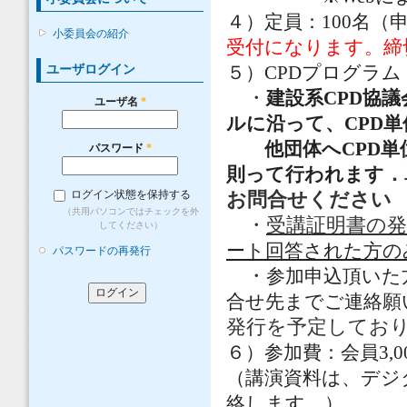
４）定員：100名（
小委員会の紹介
受付になります。締
５）CPDプログラム：3.
ユーザログイン
・
建設系CPD協
ユーザ名
*
ルに沿って、CPD
他団体へCPD単
パスワード
*
．
則って行われます
お問合せください
ログイン状態を保持する
（共用パソコンではチェックを外
・
受講証明書の発
してください）
ート回答された方の
パスワードの再発行
・
参加申込頂いた
合せ先までご連絡願
発行を予定してお
６）参加費：会員3,0
（講演資料は、デジ
絡します。）