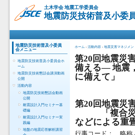
メ
土木学会 地震工学委員会
イ
地震防災技術普及小委
ン
コ
ン
メインメニュー
テ
ン
ツ
地震防災技術普及小委員
現在地
ホーム
›
活動内容
›
地震災害マネジメン
会メニュー
に
移
第20回地震災
地震防災技術普及小委員会ホ
動
備える― 地震
ーム
地震防災技術懇話会講演動画
に備えて」
公開
活動内容
地震防災技術懇話会動画
公開
第20回地震災
耐震設計入門セミナー基
「複合災害に
礎編
耐震設計入門セミナー実
などによる重
践編
地盤の地震応答解析講習
行事コード： 略称