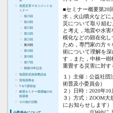
会
地震災害マネジメントセ
■セミナー概要第2
ミナー
水，火山噴火などに
第25回
第24回
災について取り組む
第23回
と考え，地震や水害
第22回
模化などの顕在化し
第21回
ため，専門家の方々
第20回
術について理解を深
第19回
第18回
す．また，中林一樹
第17回
重畳する災害に対す
開催10年記念
地震防災技術懇話会
１）主催：公益社団
現地視察会
術普及小委員会）
V＆V講習会
２）日時：2020年1
耐震セミナー基礎編の出
前講座
３）方式：ZOOM
その他の活動
にお知らせします）
※Webによるア
小委員会について