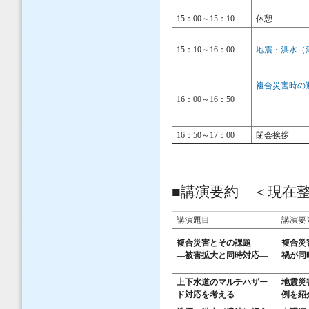
15：00～15：10
休憩
15：10～16：00
地震・洪水（
複合災害時の
16：00～16：50
16：50～17：00
閉会挨拶
■講演要約 ＜現在
講演題目
講演要
複合災害とその課題
複合災
―被害拡大と同時対応―
禍が同
上下水道のマルチハザー
地震災
ド対応を考える​
例を紹