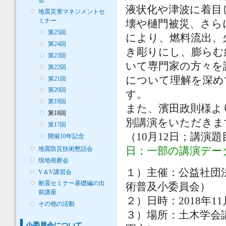
会
液状化や津波に着目
地震災害マネジメントセ
ミナー
壊や樋門被災、さら
第25回
により、燃料流出、
第24回
き彫りにし、膨らむ
第23回
いて専門家の方々を
第22回
について理解を深め
第21回
第20回
す。
第19回
また、濱田政則様よ
第18回
別講演をいただきま
第17回
（10月12日；講演
開催10年記念
地震防災技術懇話会
日；一部の講演デー
現地視察会
１）主催：公益社団
V＆V講習会
耐震セミナー基礎編の出
術普及小委員会）
前講座
２）日時：2018年1
その他の活動
３）場所：土木学会講
小委員会について