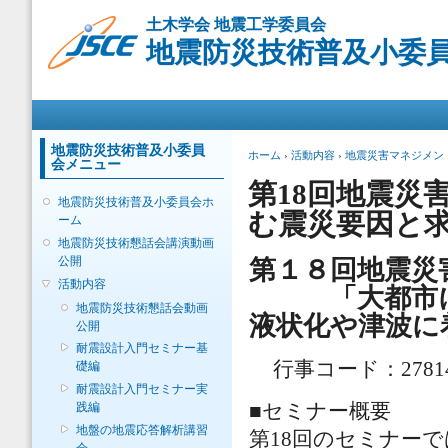
メ
土木学会 地震工学委員会
イ
地震防災技術普及小委
ン
コ
ン
メインメニュー
テ
ン
ツ
地震防災技術普及小委員
現在地
ホーム
›
活動内容
›
地震災害マネジメン
会メニュー
に
移
第18回地震災
地震防災技術普及小委員会ホ
動
む震災要因と
ーム
地震防災技術懇話会講演動画
公開
第１８回地震災
活動内容
「大都市に潜
地震防災技術懇話会動画
液状化や津波に
公開
耐震設計入門セミナー基
行事コード：278
礎編
耐震設計入門セミナー実
践編
■セミナー概要
地盤の地震応答解析講習
第18回のセミナー