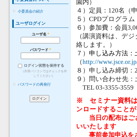
園内）
４）定員：120名（
小委員会の紹介
５）CPDプログラム：
ユーザログイン
６）参加費：会員3,0
ユーザ名
*
（講演資料は、デジ
絡します。）
パスワード
*
７）
申し込み方法：
（
http://www.jsce.or.j
ログイン状態を保持する
８）申し込み締切：20
（共用パソコンではチェックを外
してください）
９）問い合わせ先：
パスワードの再発行
TEL 03-3355-355
※
セミナー
資料
ンロードすることが
当日の配布はご
いいたします
事前参加申込をさ