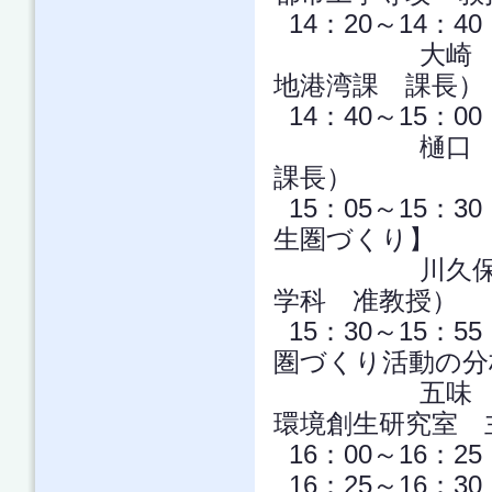
14：20～14：
大崎 健司 
地港湾課 課長）
14：40～15：
樋口 肇 
課長）
15：05～15：
生圏づくり】
川久保 俊 
学科 准教授）
15：30～15：
圏づくり活動の分
五味 馨 氏
環境創生研究室 
16：00～16：2
16：25～16：