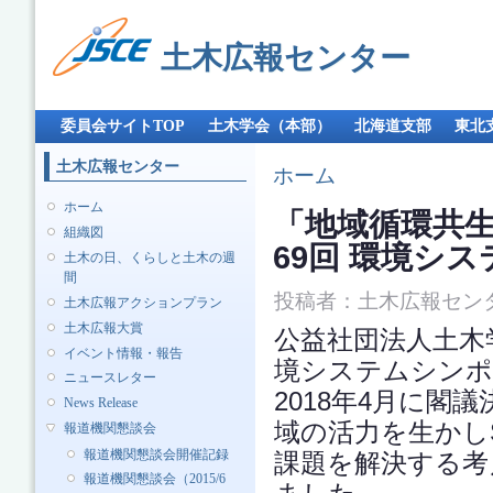
メ
イ
土木広報センター
ン
コ
ン
メインメニュー
テ
委員会サイトTOP
土木学会（本部）
北海道支部
東北
ン
ツ
土木広報センター
現在地
ホーム
に
移
ホーム
「地域循環共生
動
組織図
69回 環境シ
土木の日、くらしと土木の週
間
投稿者：
土木広報セン
土木広報アクションプラン
土木広報大賞
公益社団法人土木学
イベント情報・報告
境システムシンポ
ニュースレター
2018年4月に閣
News Release
域の活力を生かし
報道機関懇談会
報道機関懇談会開催記録
課題を解決する考
報道機関懇談会（2015/6