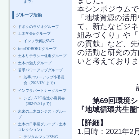
ました。
まで）
本シンポジウムで
グループ活動
「地域資源の活用
て、新たなビジネ
ドボクのラジオグループ
組みづくり」や「
土木学会tvグループ
インフラ解説SWG
の貢献」など、先
fromDOBOKUグループ
の活動と研究の方
土木リテラシー促進グループ
いと考えておりま
土木の魅力グループ
若手パワーアップグループ
若手パワーアップ小委員
会（2023/12/1まで）
インフラパートナーグループ
シビルNPO推進小委員会
第69回環境シ
（2024/3/31まで）
『地域循環共生圏
未来の土木コンテストグルー
プ
【詳細】
土木の日事業グループ（土木
1.日時：2021年2月
コレクション）
デジタルマップSWG