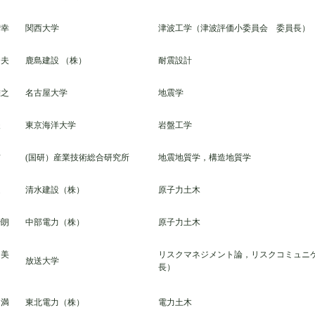
智幸
関西大学
津波工学（津波評価小委員会 委員長）
秀夫
鹿島建設 （株）
耐震設計
雅之
名古屋大学
地震学
夫
東京海洋大学
岩盤工学
吉
(国研）産業技術総合研究所
地震地質学，構造地質学
之
清水建設（株）
原子力土木
治朗
中部電力（株）
原子力土木
由美
リスクマネジメント論，リスクコミュニ
放送大学
長）
明満
東北電力（株）
電力土木