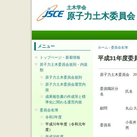
土木学会
原子力土木委員会
メインメニュー
メニュー
現在地
ホーム
›
委員会名簿
平成31年度委
トップページ・新着情報
原子力土木委員会規則・内規
類
原子力土木委員会 201
原子力土木委員会規則
原子力土木委員会運営内
委員職区分
規
氏名
名
成果報告書の作成等と標
準化に関わる運営内規
顧問
丸山 
委員会名簿
令和2年度
小長井
平成31年年度（令和元年
委員長
男
度）
平成30年度