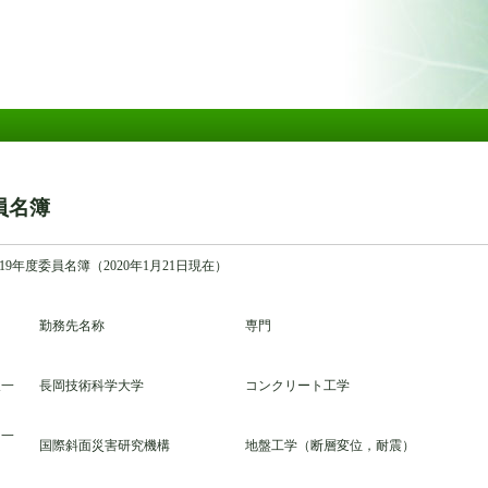
メ
イ
ン
コ
ン
テ
ン
ツ
に
移
員名簿
動
9年度委員名簿（2020年1月21日現在）
勤務先名称
専門
久一
長岡技術科学大学
コンクリート工学
 一
国際斜面災害研究機構
地盤工学（断層変位，耐震）