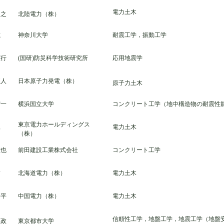
電力土木
久之
北陸電力（株）
滋
神奈川大学
耐震工学，振動工学
広行
(国研)防災科学技術研究所
応用地震学
正人
日本原子力発電（株）
原子力土木
宏一
横浜国立大学
コンクリート工学（地中構造物の耐震性
東京電力ホールディングス
電力土木
悟
（株）
徹也
前田建設工業株式会社
コンクリート工学
樹
北海道電力（株）
電力土木
恭平
中国電力（株）
電力土木
信頼性工学，地盤工学，地震工学（地盤
郁政
東京都市大学