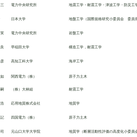
勝三
電力中央研究所
地震工学・耐震工学・津波工学・防災工
晋
日本大学
地盤工学（国際規格研究小委員会 委員
哲実
電力中央研究所
岩盤工学
充良
早稲田大学
構造工学，耐震工学
雅彦
高知工科大学
海岸工学
暁如
関西電力（株）
原子力土木
譲嗣
（株）大林組
耐震工学
雅浩
応用地質株式会社
地質学
裕記
四国電力（株）
原子力土木
裕司
元山口大学大学院
地質学（断層活動性評価の高度化小委員