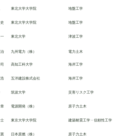
正
東北大学大学院
地盤工学
孝史
東北大学大学院
地盤工学
俊一
東北大学
津波工学
俊治
九州電力（株）
電力土木
愼司
高知工科大学
海岸工学
恒浩
五洋建設株式会社
海岸工学
学
筑波大学
災害リスク工学
一章
電源開発（株）
原子力土木
毅士
東京大学大学院
建築耐震工学・信頼性工学
一憲
日本原燃（株）
原子力土木