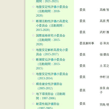
期間：2021-2023）
地盤安定性評価小委員会
委員
高橋 
（活動期間：2018-
2020）
委員
高原 
断層活動性評価の高度化
小委員会（活動期間：
2015-2020）
委員
武村 
国際規格研究小委員会
（活動期間：2015-
委員兼幹事
谷 和
2020）
地盤安定解析高度化小委
員会（2015-2017）
委員
佃 榮
断層変位評価小委員会
（活動期間：2013-
委員
土 宏
2015）
地盤安定性評価小委員会
委員
仲村 
（2013-2014）
構造健全性評価部会
奈良 
（2005-2012）
委員
子
地下環境部会（活動期
間：1997-2006）
委員
耐震性能評価部会
羽鳥 
（1997-2005）