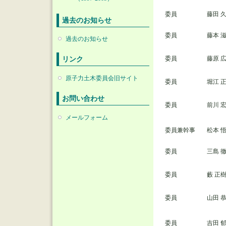
委員
藤田 
過去のお知らせ
委員
藤本 
過去のお知らせ
リンク
委員
藤原 
原子力土木委員会旧サイト
委員
堀江 
お問い合わせ
委員
前川 
メールフォーム
委員兼幹事
松本 
委員
三島 
委員
藪 正
委員
山田 
委員
吉田 