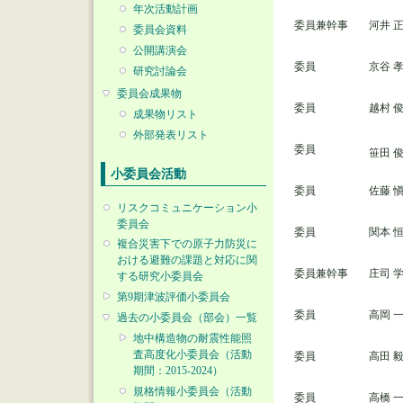
年次活動計画
委員兼幹事
河井 
委員会資料
公開講演会
委員
京谷 
研究討論会
委員会成果物
委員
越村 
成果物リスト
外部発表リスト
委員
笹田 
小委員会活動
委員
佐藤 
リスクコミュニケーション小
委員会
委員
関本 
複合災害下での原子力防災に
おける避難の課題と対応に関
委員兼幹事
庄司 
する研究小委員会
第9期津波評価小委員会
委員
高岡 
過去の小委員会（部会）一覧
地中構造物の耐震性能照
査高度化小委員会（活動
委員
高田 
期間：2015-2024）
規格情報小委員会（活動
委員
高橋 