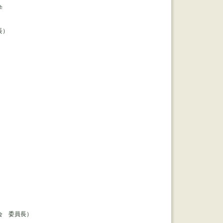
学
長）
会 委員長）