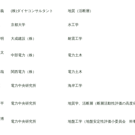
実義
(株)ダイヤコンサルタント
地質（活断層）
望
京都大学
水工学
和明
大成建設（株）
耐震工学
幾太
中部電力（株）
電力土木
克哉
関西電力（株）
電力土木
匠
電力中央研究所
海岸工学
恭平
電力中央研究所
地質学、活断層（断層活動性評価の高度
 博
電力中央研究所
地盤工学（地盤安定性評価小委員会 幹