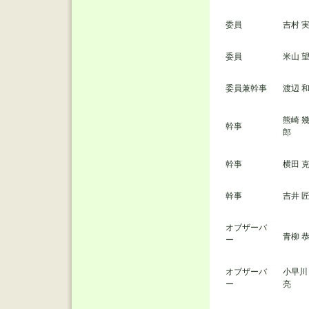
委員
吉村 
委員
米山 
委員兼幹事
渡辺 
熊崎 
幹事
郎
幹事
横田 
幹事
吉井 
オブザーバ
青柳 
ー
オブザーバ
小早川
ー
亮