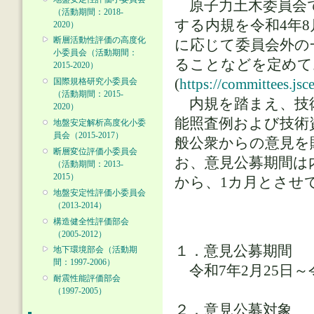
原子力土木委員会で
（活動期間：2018-
する内規を令和4年8
2020）
断層活動性評価の高度化
に応じて委員会外の
小委員会（活動期間：
ることなどを定めて
2015-2020）
(
https://committees.jsc
国際規格研究小委員会
（活動期間：2015-
内規を踏まえ、技術
2020）
能照査例および技術資
地盤安定解析高度化小委
員会（2015-2017）
般公衆からの意見を
断層変位評価小委員会
お、意見公募期間は
（活動期間：2013-
2015）
から、1カ月とさせ
地盤安定性評価小委員会
（2013-2014）
構造健全性評価部会
（2005-2012）
１．意見公募期間
地下環境部会（活動期
間：1997-2006）
令和7年2月25日～令
耐震性能評価部会
（1997-2005）
２．意見公募対象