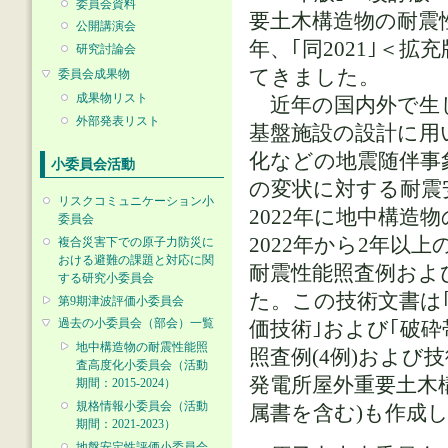
委員会資料
要土木構造物の耐震性
公開講演会
年、｢同2021｣＜
研究討論会
てきました。
委員会成果物
成果物リスト
近年の国内外で生じ
外部発表リスト
基盤施設の設計に用
化などの地震随伴事
小委員会活動
の変状に対する耐震
リスクコミュニケーション小
2022年に地中構
委員会
2022年から2年以
複合災害下での原子力防災に
おける避難の課題と対応に関
耐震性能照査例および
する研究小委員会
た。この技術文書は
第9期津波評価小委員会
過去の小委員会（部会）一覧
価技術｣および｢破
地中構造物の耐震性能照
照査例(4例)および
査高度化小委員会（活動
発電所屋外重要土木構
期間：2015-2024）
規格情報小委員会（活動
属書を含む)も作成
期間：2021-2023）
地盤安定性評価小委員会