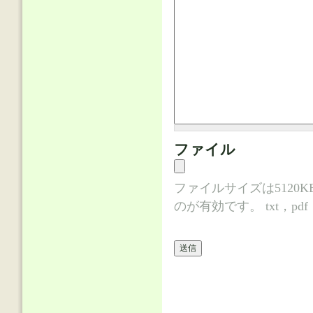
ファイル
ファイルサイズは512
のが有効です。 txt，pdf，d
「CAPTCHA
認
証
に
入
力