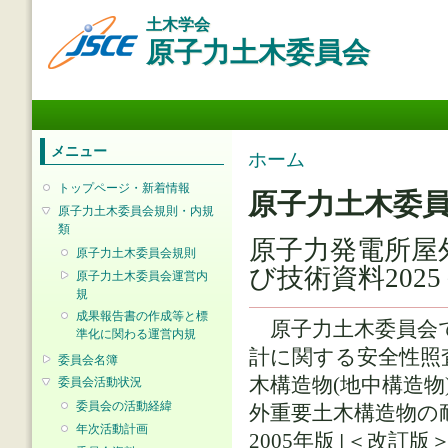
メ
土木学会
イ
原子力土木委員会
ン
コ
ン
メインメニュー
テ
ン
ツ
メニュー
現在地
ホーム
に
移
トップページ・新着情報
原子力土木委
動
原子力土木委員会規則・内規
類
原子力発電所屋
原子力土木委員会規則
び技術資料202
原子力土木委員会運営内
規
成果報告書の作成等と標
原子力土木委員会で
準化に関わる運営内規
計に関する安全性照査
委員会名簿
木構造物(地中構造
委員会活動状況
委員会の活動経緯
外重要土木構造物の耐
年次活動計画
2005年版｣＜改訂