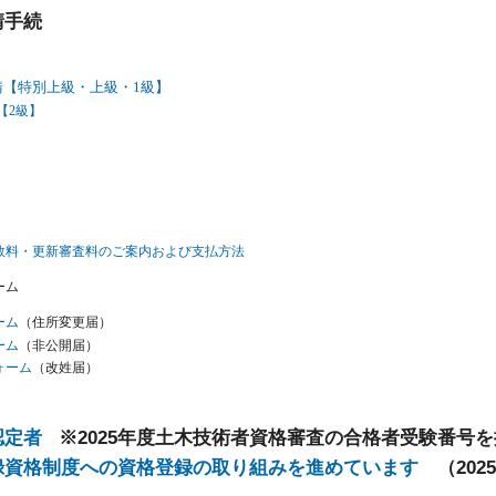
請手続
請【特別上級・上級・1級】
【2級】
数料・更新審査料のご案内および支払方法
ーム
ーム
（住所変更届）
ーム
（非公開届）
ォーム
（改姓届）
認定者
※2025年度土木技術者資格審査の合格者受験番号を掲載
録資格制度への資格登録の取り組みを進めています
（2025.