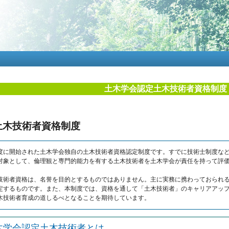
メ
イ
ン
コ
ン
テ
ン
ツ
に
土木学会認定土木技術者資格制度
移
動
土木技術者資格制度
1年度に開始された土木学会独自の土木技術者資格認定制度です。すでに技術士制度な
対象として、倫理観と専門的能力を有する土木技術者を土木学会が責任を持って評
技術者資格は、名誉を目的とするものではありません。主に実務に携わっておられ
定するものです。また、本制度では、資格を通して「土木技術者」のキャリアアッ
木技術者育成の道しるべとなることを期待しています。
木学会認定土木技術者とは