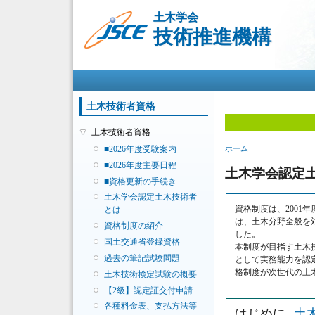
土木学会
技術推進機構
メインメニュー
土木技術者資格
土木技術者資格
現在地
■2026年度受験案内
ホーム
■2026年度主要日程
土木学会認定
■資格更新の手続き
土木学会認定土木技術者
資格制度は、200
とは
は、土木分野全般を
資格制度の紹介
した。
国土交通省登録資格
本制度が目指す土木
過去の筆記試験問題
として実務能力を認
格制度が次世代の土
土木技術検定試験の概要
【2級】認定証交付申請
各種料金表、支払方法等
はじめに
土