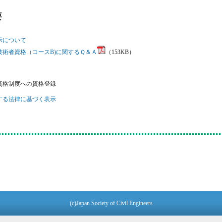
要
示について
技術者資格（コースB)に関するＱ＆Ａ
（153KB）
資格制度への資格登録
する法律に基づく表示
(c)Japan Society of Civil Engineers