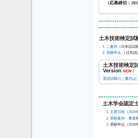
（応募締切：202
土木技術検定試
ご案内
（日本語試
受験申込
（日本語
土木技術検定試験【英語試
Version
NEW！
英語試験のご案内はこちら Click
土木学会認定土
主要日程（2026
受験案内・審査概
受験申込（202