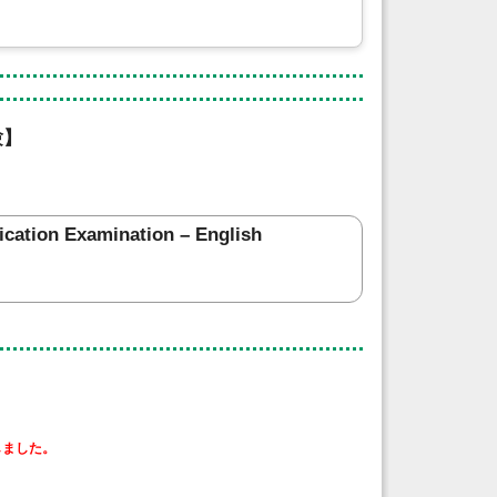
験】
tion Examination – English
しました。