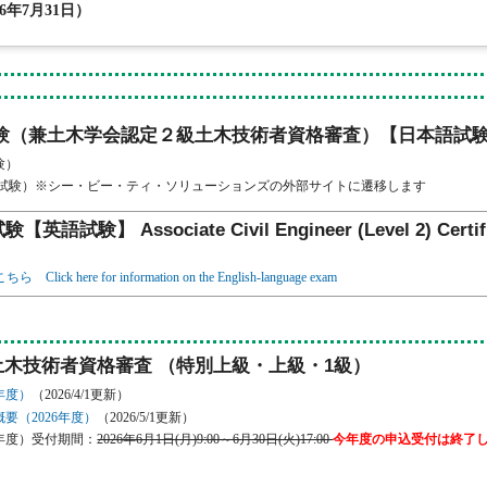
6年7月31日）
験（兼土木学会認定２級土木技術者資格審査）【日本語試
験）
試験）※シー・ビー・ティ・ソリューションズの外部サイトに遷移します
験】 Associate Civil Engineer (Level 2) Certifica
 here for information on the English-language exam
木技術者資格審査 （特別上級・上級・1級）
年度）
（2026/4/1更新）
要（2026年度）
（2026/5/1更新）
6年度）受付期間：
2026年6月1日(月)9:00～6月30日(火)17:00
今年度の申込受付は終了