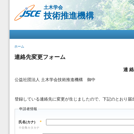
メ
土木学会
イ
技術推進機構
ン
コ
ン
メインメニュー
テ
ン
ツ
現在地
ホーム
に
移
連絡先変更フォーム
動
連 絡
公益社団法人 土木学会技術推進機構 御中
登録している連絡先に変更が生じましたので、下記のとおり届
申請者情報
氏名(カナ)
*
※全角カタカナ