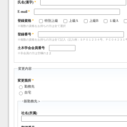
氏名(漢字)
*
E-mail
*
登録資格
*
特別上級
上級A
上級B
１級A
※複数の資格をお持ちの方は全て選択
登録番号
*
※複数の資格をお持ちの方は全て記入（記入例：ＳＰ０１２３４号、ＰＣ０４２３１
土木学会会員番号
※非会員の方は空欄のまま
変更内容
変更箇所
*
勤務先
自宅
<新勤務先＞
社名(所属)