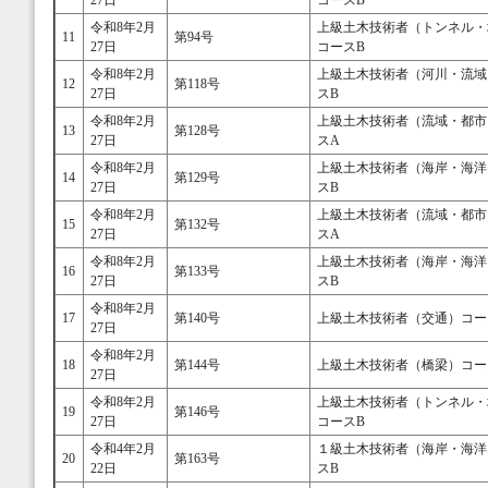
令和8年2月
上級土木技術者（トンネル・
11
第94号
27日
コースB
令和8年2月
上級土木技術者（河川・流域
12
第118号
27日
スB
令和8年2月
上級土木技術者（流域・都市
13
第128号
27日
スA
令和8年2月
上級土木技術者（海岸・海洋
14
第129号
27日
スB
令和8年2月
上級土木技術者（流域・都市
15
第132号
27日
スA
令和8年2月
上級土木技術者（海岸・海洋
16
第133号
27日
スB
令和8年2月
17
第140号
上級土木技術者（交通）コー
27日
令和8年2月
18
第144号
上級土木技術者（橋梁）コー
27日
令和8年2月
上級土木技術者（トンネル・
19
第146号
27日
コースB
令和4年2月
１級土木技術者（海岸・海洋
20
第163号
22日
スB