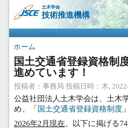
メ
土木学会
イ
技術推進機構
ン
コ
ン
メインメニュー
テ
ン
ツ
現在地
ホーム
に
移
国土交通省登録資格制
動
進めています！
投稿者：
事務局
投稿日時：木, 2022-02
公益社団法人土木学会は、土木
め、「
国
土交通省登録資格制度
2026年2月現在
、以下に掲げる7