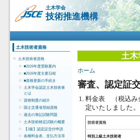
メ
土木学会
イ
技術推進機構
ン
コ
ン
メインメニュー
テ
ン
ツ
土木技術者資格
に
土木
移
土木技術者資格
動
■2026年度受験案内
現在地
ホーム
■2026年度主要日程
■資格更新の手続き
審査、認定証
土木学会認定土木技術者
とは
料金表 （税込み
資格制度の紹介
定いたしました。
国土交通省登録資格
過去の筆記試験問題
土木技術検定試験の概要
技術者資格
【2級】認定証交付申請
各種料金表、支払方法等
特別上級土木技術者