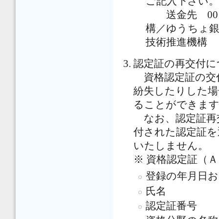
ご記入下さい。
送金先 0012
構／ゆうちょ銀行
技術推進機構
認定証の再交付に
資格認定証の交
紛失したりした場
ることができま
なお、認定証再
付された認定証を
いたしません。
※ 資格認定証（
登録の年月日
氏名
認定証番号