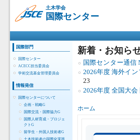
メ
土木学会
イ
国際センター
ン
コ
ン
メインメニュー
テ
ン
ツ
国際部門
新着・お知ら
に
移
国際センター
国際センター通信 No.
動
ACECC担当委員会
2026年度 海外
学術交流基金管理委員会
23
情報発信
2026年度 全国大
国際センターについて
企画・戦略G
現在地
ホーム
国際交流・国際協力G
国際人材育成・プロジェ
クトG
留学生・外国人技術者G
土木技術者の国際化実践