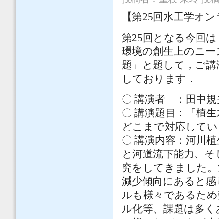
【第25回水工学オ
第25回となる今回
環境の創生上のニー
題」と題して，ご講
しております．
〇 講演者 ：田中規
〇 講演題目：「植
どこまで対応してい
〇 講演内容：河川
と河道流下能力、そ
究をしてきました。
減少傾向にあると感
ルも様々であるため
ル化等、課題は多く