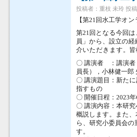
投稿者：
重枝 未玲
投稿日
【第21回水工学オ
第21回となる今回
員」から、設立の経
介いただきます。皆
〇 講演者 ：講演
員長），小林健一郎 
〇 講演題目：新た
指すもの
〇 開催日程：2023年
〇 講演内容：本研
概説します。また、
ら、研究小委員会の
す。