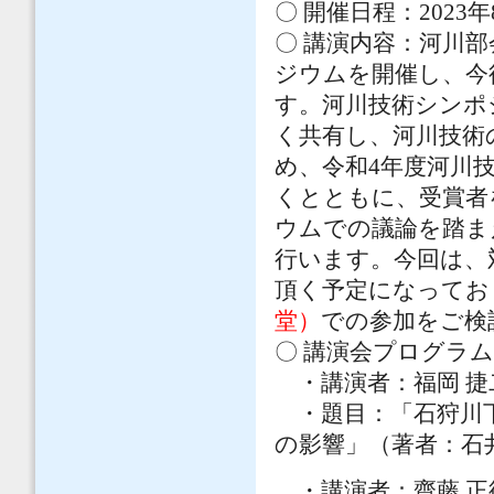
〇 開催日程：2023年
〇 講演内容：河川
ジウムを開催し、今
す。河川技術シンポ
く共有し、河川技術
め、令和4年度河川
くとともに、受賞者
ウムでの議論を踏ま
行います。今回は、
頂く予定になってお
堂）
での参加をご検
〇 講演会プログラム
・講演者：福岡 捷二
・題目：「石狩川下
の影響」（著者：石
・講演者：齋藤 正徳