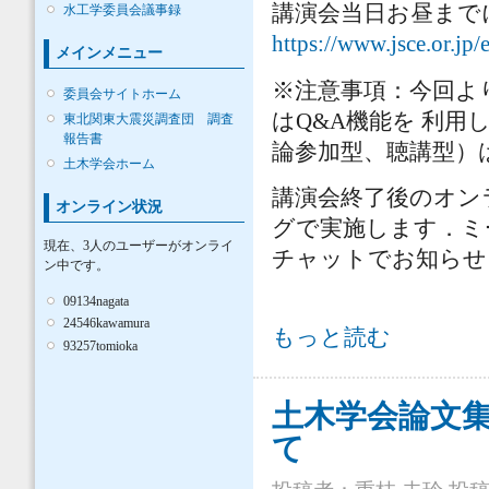
講演会当日お昼まで
水工学委員会議事録
https://www.jsce.or.jp/
メインメニュー
※注意事項：今回よ
委員会サイトホーム
はQ&A機能を 利
東北関東大震災調査団 調査
報告書
論参加型、聴講型）
土木学会ホーム
講演会終了後のオン
オンライン状況
グで実施します．ミ
現在、3人のユーザーがオンライ
チャットでお知らせ
ン中です。
09134nagata
24546kawamura
【第26回水工学オンライン連続講演
もっと読む
93257tomioka
土木学会論文
て