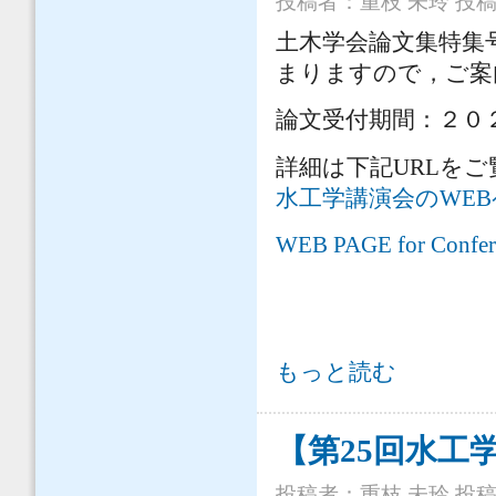
投稿者：
重枝 未玲
投稿日
土木学会論文集特集
まりますので，ご案
論文受付期間：２０２
詳細は下記URLを
水工学講演会のWE
WEB PAGE for Conferen
土木学会論文集特集号（水工学）の論
もっと読む
【第25回水工
投稿者：
重枝 未玲
投稿日