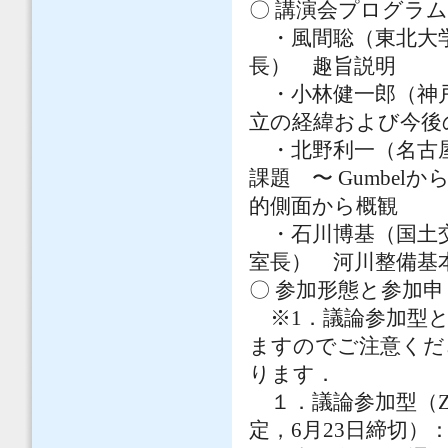
〇 講演会プログラ
・風間聡（東北大学
長） 趣旨説明
・小林健一郎（神戸
立の経緯および今後
・北野利一（名古屋
課題 〜 Gumbe
的側⾯から概観
・石川博基（国土交
室長） 河川整備基
〇 参加形態と参加
※1．議論参加型と
ますのでご注意くだ
ります．
１．議論参加型（Z
定，6月23日締切）