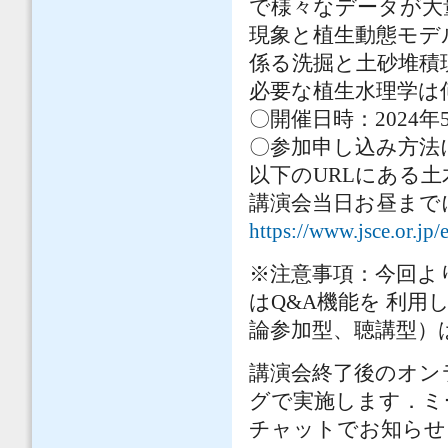
で様々なデータが大
現象と植生動態モデ
係る洗掘と土砂堆積
必要な植生水理学は
〇開催日時：2024年5
〇参加申し込み方法
以下のURLにある
講演会当日お昼まで
https://www.jsce.or.jp/
※注意事項：今回よ
はQ&A機能を 利
論参加型、聴講型）
講演会終了後のオン
グで実施します．ミ
チャットでお知らせ