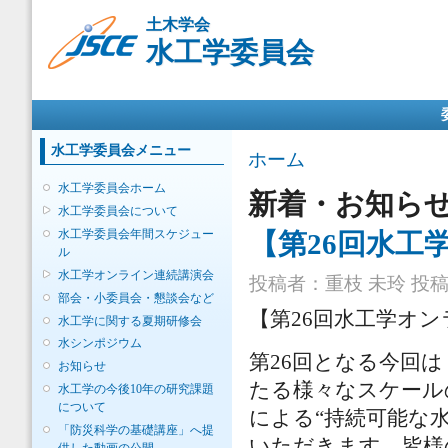
メ
土木学会
イ
水工学委員会
ン
コ
ン
メインメニュー
テ
ン
ツ
水工学委員会メニュー
現在地
ホーム
に
移
水工学委員会ホーム
新着・お知ら
動
水工学委員会について
水工学委員会年間スケジュー
【第26回水工
ル
水工学オンライン連続講演会
投稿者：
重枝 未玲
投稿日
部会・小委員会・懇談会など
【第26回水工学オ
水工学に関する夏期研修会
水シンポジウム
第26回となる今回
お知らせ
たる様々なスケール
水工学の今後10年の研究課題
について
による“持続可能な
「防災科学の基礎講座」へ提
いただきます．皆様
供した動画の公開