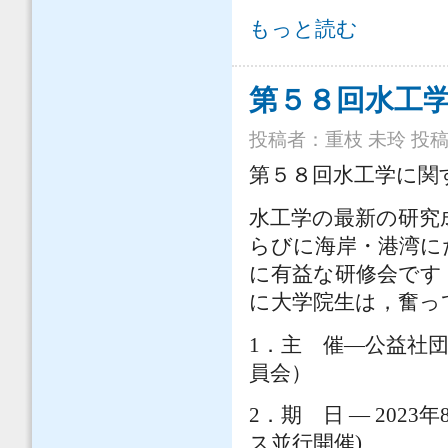
【第22回水工学オンライン連続講演
もっと読む
第５８回水工
投稿者：
重枝 未玲
投稿日
第５８回水工学に関
水工学の最新の研究
らびに海岸・港湾に
に有益な研修会です
に大学院生は，奮っ
1．主 催―公益社
員会）
2．期 日 ― 202
ス並行開催)