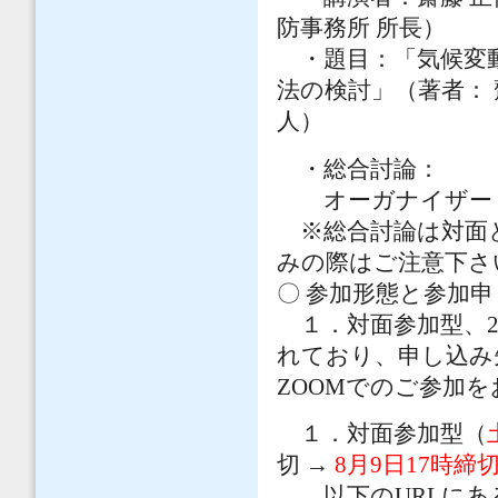
防事務所 所長）
・題目：「気候変動
法の検討」（著者：
人）
・総合討論：
オーガナイザー：
※総合討論は対面と
みの際はご注意下さ
〇 参加形態と参加
１．対面参加型、2．議
れており、申し込み
ZOOMでのご参加
１．対面参加型（
切 →
8月9日17時締
以下のURLにある