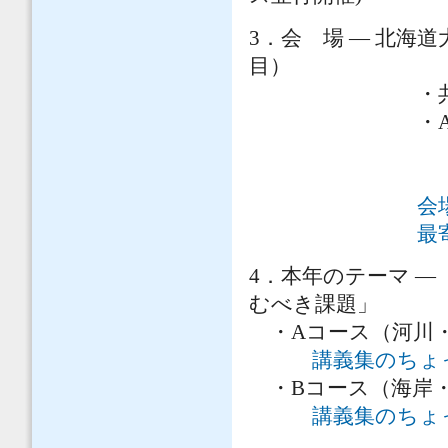
3．会 場 ― 北海
目）
・共通講義 
・A・Bコ
Aコース：
Bコース：
会
最
4．本年のテーマ 
むべき課題」
・Aコース（河川
講義集のちょ
・Bコース（海岸
講義集のちょ