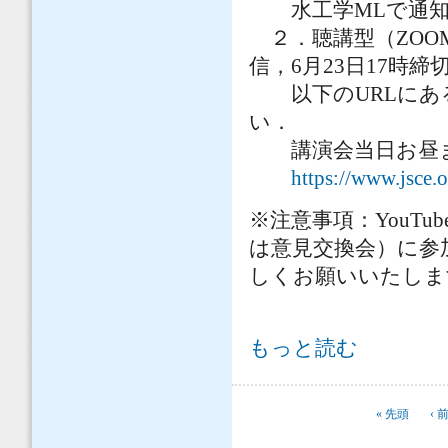
水工学MLで通知
２．聴講型（ZOOM
信，6月23日17時締
以下のURLにある
い．
講演会当日お昼ま
https://www.jsce.o
※注意事項：YouT
は意見交換会）に参
しくお願いいたしま
【第21回水工学オンライン連続講演
もっと読む
ページ
« 先頭
‹ 