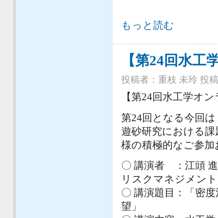
【第25回水工学オンライン連続講演
もっと読む
【第24回水工
投稿者：
重枝 未玲
投稿日
【第24回水工学オ
第24回となる今回
遊砂研究における課
様の積極的なご参加
〇 講演者 ：江頭 
リスクマネジメント国
〇 講演題目：「密
望」