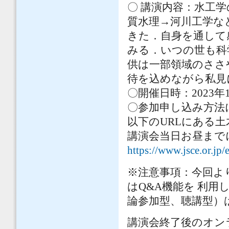
〇 講演内容：水工
質水理→河川工学な
きた．自身を通して
みる．いつの世も科
供は一部領域のささ
待を込めながら私見
〇開催日時：2023年1
〇参加申し込み方法
以下のURLにある
講演会当日お昼まで
https://www.jsce.or.jp/
※注意事項：今回よ
はQ&A機能を 利
論参加型、聴講型）
講演会終了後のオン