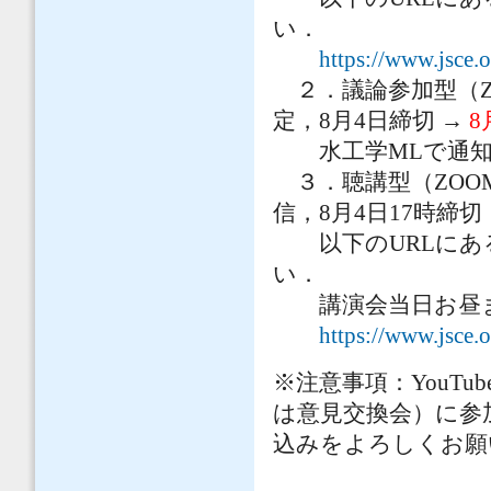
い．
https://www.jsce.o
２．議論参加型（Z
定，8月4日締切 →
8
水工学MLで通知
３．聴講型（ZOOM
信，8月4日17時締切
以下のURLにある
い．
講演会当日お昼ま
https://www.jsce.o
※注意事項：YouT
は意見交換会）に参
込みをよろしくお願