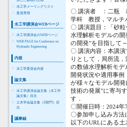
水工学メーリングリスト
〇 講演者 ：二瓶
委員専用
学科 教授，マルチ
水工学講演会WEBページ
〇 講演題目：「砂
水理解析モデルの開
水工学講演会のWEBページ
WEB PAGE for Conference on
の開発”を目指して
Hydraulic Engineering
〇 講演内容：本講
内規
りとして，局所流，
の数値水理解析モデ
水工学委員会内規
開発状況や適用事例
論文集
が様々なモデル開発
技術の発展”に寄与
水工学講演会論文集（水工学
論文集）目次
す．
土木学会論文集（II部門）目
〇開催日時：2024年7
次
〇参加申し込み方法
議事録
以下のURLにある