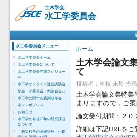
メ
土木学会
イ
水工学委員会
ン
コ
ン
メインメニュー
テ
ン
ツ
水工学委員会メニュー
現在地
ホーム
に
移
水工学委員会ホーム
土木学会論文
動
水工学委員会について
て
水工学委員会年間スケジュー
ル
投稿者：
重枝 未玲
投稿日
水工学オンライン連続講演会
部会・小委員会・懇談会など
土木学会論文集特集
水工学に関する夏期研修会
まりますので，ご案
水シンポジウム
お知らせ
論文受付期間：２０２
水工学の今後10年の研究課題
について
詳細は下記URLを
「防災科学の基礎講座」へ提
供した動画の公開