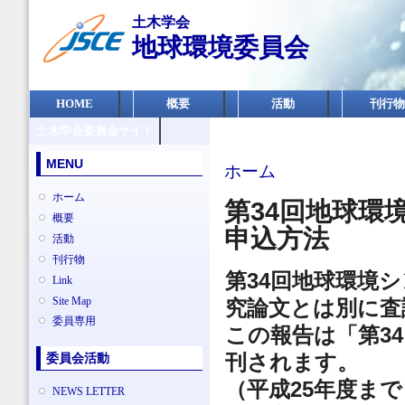
メ
土木学会
イ
地球環境委員会
ン
コ
ン
メインメニュー
テ
HOME
概要
活動
刊行物
ン
土木学会委員会サイト
ツ
に
MENU
現在地
移
ホーム
動
ホーム
第34回地球環
概要
申込方法
活動
刊行物
第34回地球環境
Link
Site Map
究論文とは別に査
委員専用
この報告は「第3
刊されます。
委員会活動
（平成25年度ま
NEWS LETTER