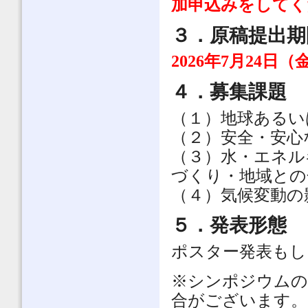
加申込みをしてく
３．原稿提出期
2026年
7月24日（
４．募集課題
（１）地球あるい
（２）安全・安心
（３）水・エネル
づくり・地域との
（４）気候変動の
５．発表形態
ポスター発表もし
※シンポジウムの
合がございます。