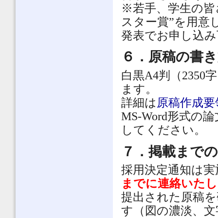
※若手、学生の皆
スター賞”を用意
発表でお申し込み
６．原稿の書き
白黒A4判（235
ます。
詳細は
原稿作成要
MS-Word形式
してください。
７．掲載まで
採用決定通知は実
までに連絡いたし
提出された原稿を
す（図の濃淡、文