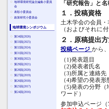
「研究報告」と名
地球環境研究論文編集小委員
会
１．投稿資格
表彰小委員会
政策研究小委員会
土木学会の会員・
地球環境シンポジウム
（およびそれに付
第34回(2026)
２．原稿提出方
第33回(2025)
第32回(2024)
投稿ページ
から
第31回(2023)
（1)発表題目
第30回(2022)
第29回(2021)
（2)発表者氏名
第28回(2020)
（3)所属と連絡先
第27回(2019)
（4)希望の発表
第26回(2018)
（5)発表の分野
第25回(2017)
第24回(2016)
ワード）
参加申込ページ（