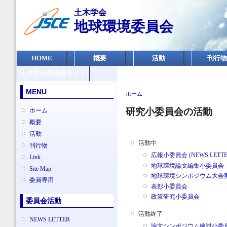
メ
土木学会
イ
地球環境委員会
ン
コ
ン
メインメニュー
テ
HOME
概要
活動
刊行物
ン
土木学会委員会サイト
ツ
に
MENU
現在地
移
ホーム
動
研究小委員会の活動
ホーム
概要
活動
活動中
刊行物
広報小委員会 (NEWS LETTE
Link
地球環境論文編集小委員会
Site Map
地球環境シンポジウム大会
委員専用
表彰小委員会
政策研究小委員会
委員会活動
活動終了
NEWS LETTER
論文シンポジウム検討小委