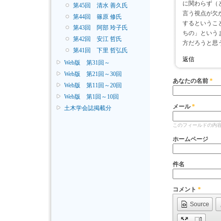
に関わらず（
第45回 清水 善久氏
言う視点が欠
第44回 篠原 修氏
するというこ
第43回 阿部 玲子氏
ちの」という
第42回 安江 哲氏
方だろうと思
第41回 下里 哲弘氏
返信
Web版 第31回～
Web版 第21回～30回
あなたの名前
*
Web版 第11回～20回
Web版 第1回～10回
メール
*
土木学会誌掲載分
このフィールドの内
ホームページ
件名
コメント
*
Source