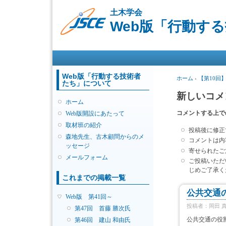
土木学会
Web版「行動す
メインメニュー
Web版「行動する技術者
現在地
ホーム
›
【第10回
たち」について
新しいコメ
ホーム
コメントする上で
Web版開設にあたって
取材班の紹介
投稿後に修正
森地先生、古木顧問からのメ
コメントは内
ッセージ
寄せられたご
メールフォーム
ご投稿いただ
じめご了承く
これまでの掲載一覧
公共交通
Web版 第41回～
投稿者：
岡田 
第47回 首藤 勝次氏
公共交通の役
第46回 建山 和由氏