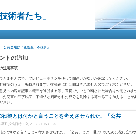
メ
イ
る技術者たち」
ン
コ
ン
テ
ン
ツ
】 公共交通は『正便益・不採算』
に
移
ントの追加
動
の注意事項
できませんので、プレビューボタンを使って間違いがないか確認してください。
容確認のうえ、掲載されます。投稿後に即公開はされませんのでご了承ください。
意見の内容が記事の範囲を逸脱する等、適切でないと判断された場合は公開されま
いた記事の誤字脱字、不適切と判断された部分を削除する等の修正を加えることが
ださい。
の役割とは何かと言うことを考えさせられた。「公共」
真理子
投稿日時：金, 2009-01-16 00:00
割とは何かと言うことを考えさせられた。「公共」とは、世の中のために役に立つ