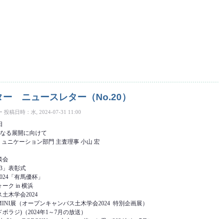
ースレター（No.21） について
ー ニュースレター（No.20）
ー
投稿日時：水, 2024-07-31 11:00
日
更なる展開に向けて
ミュニケーション部門 主査理事 小山 宏
談会
23」表彰式
024「有馬優杯」
ク in 横浜
土木学会2024
INI展（オープンキャンパス土木学会2024 特別企画展）
ラジ)（2024年1～7月の放送）