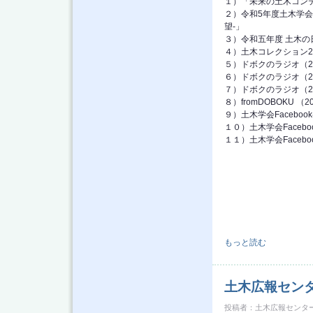
１）「未来の土木コンテ
２）令和5年度土木学会
望-」
３）令和五年度 土木の
４）土木コレクション20
５）ドボクのラジオ（2
６）ドボクのラジオ（20
７）ドボクのラジオ（2
８）fromDOBOKU （
９）土木学会Facebo
１０）土木学会Faceb
１１）土木学会Faceb
土木広報センター ニュ
もっと読む
土木広報センタ
投稿者：
土木広報センタ