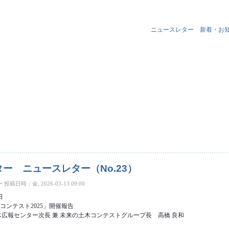
ニュースレター
新着・お
ースレター（No.24） について
ー ニュースレター（No.23）
ー
投稿日時：金, 2026-03-13 09:00
日
コンテスト2025」開催報告
木広報センター次長 兼 未来の土木コンテストグループ長 高橋 良和