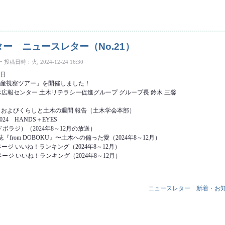
ースレター（No.22） について
ー ニュースレター（No.21）
ー
投稿日時：火, 2024-12-24 16:30
4日
遺産視察ツアー」を開催しました！
木広報センター 土木リテラシー促進グループ グループ長 鈴木 三馨
日およびくらしと土木の週間 報告（土木学会本部）
4 HANDS＋EYES
ボラジ）（2024年8～12月の放送）
from DOBOKU』〜土木への偏った愛（2024年8～12月）
kページ いいね！ランキング（2024年8～12月）
amページ いいね！ランキング（2024年8～12月）
ニュースレター
新着・お