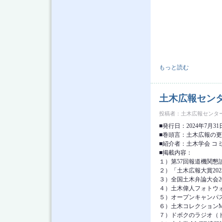
土木広報センター ニュ
もっと読む
土木広報センタ
投稿者：
土木広報センタ
■発行日：2024年7月31
■巻頭言：土木広報の
■紹介者：土木学会 コ
■掲載内容：
１）第57回報道機関懇
２）「土木広報大賞20
３）全国土木弁論大会2
４）土木偉人フォトウォー
５）オープンキャンパス
６）土木コレクションM
７）ドボクのラジオ（ドボ