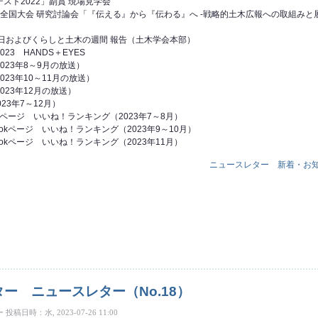
スト2022」副賞 現場見学会
全国大会 研究討論会「『伝える』から『伝わる』へ -戦略的土木広報への取組みと
日およびくらしと土木の週間 報告（土木学会本部）
23 HANDS＋EYES
023年8～9月の放送）
23年10～11月の放送）
023年12月の放送）
2023年7～12月）
okページ いいね！ランキング（2023年7～8月）
ookページ いいね！ランキング（2023年9～10月）
ookページ いいね！ランキング（2023年11月）
ニュースレター
新着・お
ースレター（No.19） について
ー ニュースレター（No.18）
ー
投稿日時：水, 2023-07-26 11:00