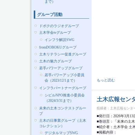
まで）
グループ活動
ドボクのラジオグループ
土木学会tvグループ
インフラ解説SWG
fromDOBOKUグループ
土木リテラシー促進グループ
土木の魅力グループ
若手パワーアップグループ
若手パワーアップ小委員
土木広報センター ニュ
もっと読む
会（2023/12/1まで）
インフラパートナーグループ
シビルNPO推進小委員会
土木広報センタ
（2024/3/31まで）
未来の土木コンテストグルー
投稿者：
土木広報センタ
プ
■発行日：2026年3月13
土木の日事業グループ（土木
■巻頭言：「未来の土木
コレクション）
■紹介者：土木学会 土
■掲載内容：
デジタルマップSWG