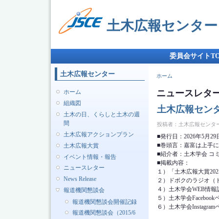
土木広報センター
メインメニュー
委員会サイトTO
土木広報センター
現在地
ホーム
ニュースレタ
ホーム
組織図
土木広報センタ
土木の日、くらしと土木の週
間
投稿者：
土木広報センタ
土木広報アクションプラン
■発行日：2026年5月29
■巻頭言：嘉富は上手
土木広報大賞
■紹介者：土木学会 コ
イベント情報・報告
■掲載内容：
ニュースレター
１）「土木広報大賞20
News Release
２）ドボクのラジオ（ド
４）土木学会WEB情報誌
報道機関懇談会
５）土木学会Faceboo
報道機関懇談会開催記録
６）土木学会Instagr
報道機関懇談会（2015/6