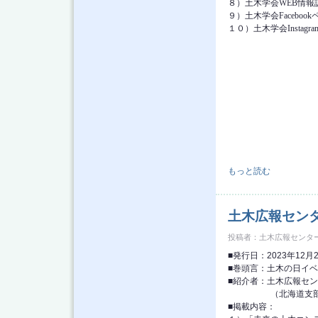
８）土木学会WEB情報誌
９）土木学会Faceboo
１０）土木学会Instag
土木広報センター ニュ
もっと読む
土木広報センタ
投稿者：
土木広報センタ
■発行日：2023年12月
■巻頭言：土木の日イベ
■紹介者：土木広報セ
（北海道支部 選
■掲載内容：