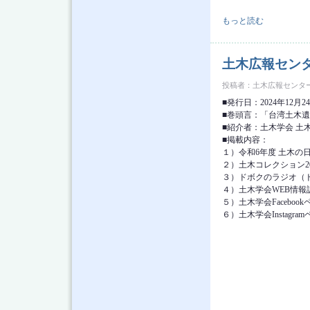
土木広報センター ニュ
もっと読む
土木広報センタ
投稿者：
土木広報センタ
■発行日：2024年12月2
■巻頭言：「台湾土木
■紹介者：土木学会 土
■掲載内容：
１）令和6年度 土木の
２）土木コレクション202
３）ドボクのラジオ（ド
４）土木学会WEB情報誌『
５）土木学会Faceboo
６）土木学会Instagr