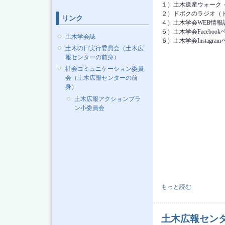
１）土木遺産ウォーク
２）ドボクのラジオ（ドボ
リンク
４）土木学会WEB情報誌『
５）土木学会Faceboo
土木学会誌
６）土木学会Instagra
土木の日実行委員会（土木広
報センターの前身）
社会コミュニケーション委員
会（土木広報センターの前
身）
土木広報アクションプラ
ン小委員会
土木広報センター ニュ
もっと読む
土木広報センタ