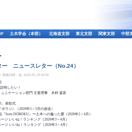
メ
イ
ン
コ
ン
テ
P
土木学会（本部）
北海道支部
東北支部
関東支部
中部
ン
ツ
に
移
ー
動
ー ニュースレター（No.24）
ー
投稿日時：金, 2026-05-29 09:00
日
に説明したい！
ミュニケーション部門 主査理事 木村 嘉富
25」表彰式
ボラジ）（2026年3～5月の放送）
『from DOBOKU』〜土木への偏った愛（2026年2～4月）
kページ いいね！ランキング（2026年3～4月）
amページ いいね！ランキング（2026年3～4月）