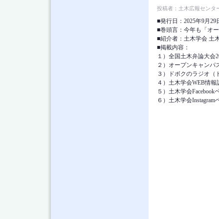
投稿者：
土木広報センタ
■発行日：2025年9月29
■巻頭言：今年も「オー
■紹介者：土木学会 土
■掲載内容：
１）全国土木弁論大会2
２）オープンキャンパス
３）ドボクのラジオ（ド
４）土木学会WEB情報誌
５）土木学会Faceboo
６）土木学会Instagr