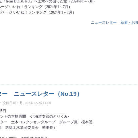
『from DOBOKU』〜土木への偏った愛（2024年1～7月）
kページ いいね！ランキング（2024年1～7月）
ramページ いいね！ランキング（2024年1～7月）
ニュースレター
新着・お
ースレター（No.20） について
ー ニュースレター（No.19）
ー
投稿日時：月, 2023-12-25 14:00
25日
ントの本格再開 -北海道支部のとりくみ-
ンター 土木コレクショングループ グループ員 榎本碧
奨土木遺産委員会 幹事長）