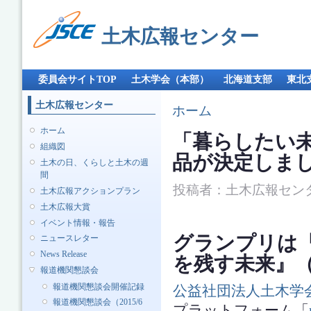
メ
イ
土木広報センター
ン
コ
ン
メインメニュー
テ
委員会サイトTOP
土木学会（本部）
北海道支部
東北
ン
ツ
土木広報センター
現在地
ホーム
に
移
ホーム
「暮らしたい
動
組織図
品が決定しま
土木の日、くらしと土木の週
間
投稿者：
土木広報セン
土木広報アクションプラン
土木広報大賞
イベント情報・報告
グランプリは
ニュースレター
News Release
を残す未来』（
報道機関懇談会
報道機関懇談会開催記録
公益社団法人土木学
報道機関懇談会（2015/6
プラットフォーム「