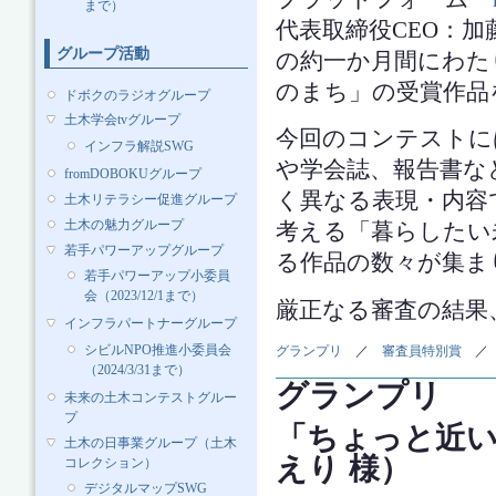
まで）
代表取締役CEO：加
グループ活動
の約一か月間にわた
のまち」の受賞作品
ドボクのラジオグループ
土木学会tvグループ
今回のコンテストに
インフラ解説SWG
や学会誌、報告書な
fromDOBOKUグループ
く異なる表現・内容
土木リテラシー促進グループ
土木の魅力グループ
考える「暮らしたい
若手パワーアップグループ
る作品の数々が集ま
若手パワーアップ小委員
会（2023/12/1まで）
厳正なる審査の結果
インフラパートナーグループ
シビルNPO推進小委員会
グランプリ
／
審査員特別賞
（2024/3/31まで）
グランプリ
未来の土木コンテストグルー
プ
「ちょっと近い
土木の日事業グループ（土木
えり 様）
コレクション）
デジタルマップSWG