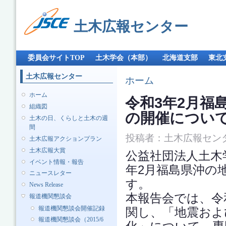
メ
イ
土木広報センター
ン
コ
ン
メインメニュー
テ
委員会サイトTOP
土木学会（本部）
北海道支部
東北
ン
ツ
土木広報センター
現在地
ホーム
に
移
ホーム
令和3年2月福
動
組織図
の開催につい
土木の日、くらしと土木の週
間
投稿者：
土木広報セン
土木広報アクションプラン
土木広報大賞
公益社団法人土木学会
イベント情報・報告
年2月福島県沖の
ニュースレター
す。
News Release
本報告会では、令
報道機関懇談会
報道機関懇談会開催記録
関し、「地震およ
報道機関懇談会（2015/6