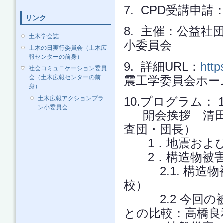
7. CPD受講申請：1
リンク
8. 主催：公益社
土木学会誌
小委員会
土木の日実行委員会（土木広
報センターの前身）
9. 詳細URL：
http
社会コミュニケーション委員
震工学委員会ホー
会（土木広報センターの前
身）
土木広報アクションプラ
10.プログラム： 1
ン小委員会
開会挨拶 清田隆
査団・団長）
1．地震および
2．構造物被
2.1. 構造物
校）
2.2 今回の
との比較：高橋良