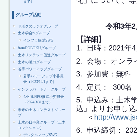
化」について、専
まで）
グループ活動
令和3年
ドボクのラジオグループ
土木学会tvグループ
【詳細】
インフラ解説SWG
1. 日時：2021年4月
fromDOBOKUグループ
土木リテラシー促進グループ
2. 会場： オン
土木の魅力グループ
若手パワーアップグループ
3. 参加費：無
若手パワーアップ小委員
会（2023/12/1まで）
4. 定員： 300名
インフラパートナーグループ
シビルNPO推進小委員会
5. 申込み：土
（2024/3/31まで）
込」よりお申し込
未来の土木コンテストグルー
＜
http://www.js
プ
土木の日事業グループ（土木
コレクション）
6. 申込締切： 20
デジタルマップSWG