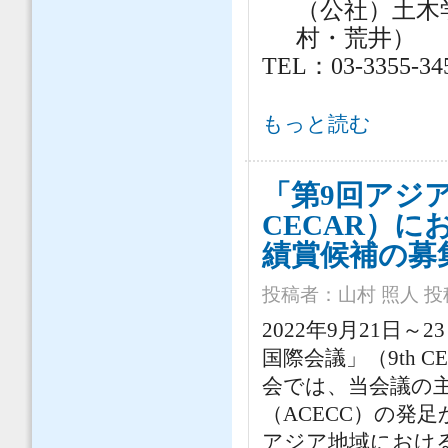
（公社）土木
村・荒井）
TEL：03-3355-3
【募集開始】ACECC Future Leaders 
もっと読む
「第9回アジア
CECAR）
績賞候補の募
投稿者：
山村 照人
投稿
2022年9月21日
国際会議」（9th CE
会では、当会議の
（ACECC）の発
アジア地域におけ