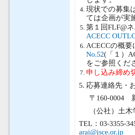
現状での募集
ては企画が実
第１回FLF@
ACECC OUTLO
ACECCの概
No.52
(「１）
をご参照くだ
申し込み締め
5. 応募連絡先
〒160-00
（公社）土木
TEL：03-3355-3
arai@jsce.or.jp