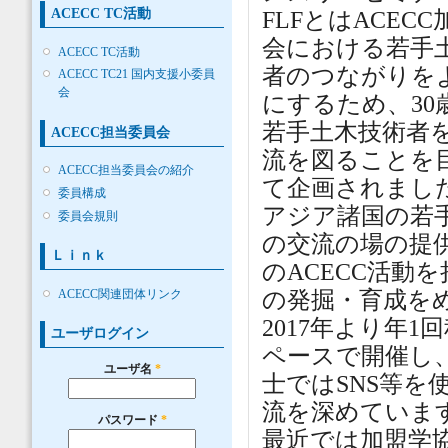
ACECC TC活動
FLFとはACEC
会における若手
ACECC TC活動
者のつながりを
ACECC TC21 国内支援小委員
会
にするため、30
若手土木技術者
ACECC担当委員会
流を図ることを
ACECC担当委員会の紹介
て企画されまし
委員構成
アジア諸国の若
委員会規則
の交流の場の提
Ｌｉｎｋ
のACECC活動
ACECC関連団体リンク
の発掘・育成を
2017年より年1
ユーザログイン
ペースで開催し
ユーザ名
*
士ではSNS等を
流を深めていま
パスワード
*
最近では加盟学