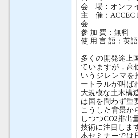
会 場：オンライン（
主 催：ACCEC F
会
参 加 費：無料
使 用 言 語：英
多くの開発途上
ていますが，高
いうジレンマを
ートラルが叫ば
大規模な土木構
は国を問わず重
こうした背景か
しつつCO2排
技術に注目しま
本セミナーでは