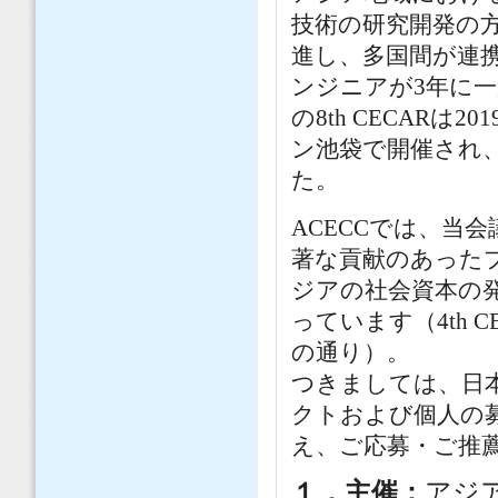
技術の研究開発の
進し、多国間が連
ンジニアが3年に
の8th CECARは
ン池袋で開催され、
た。
ACECCでは、当
著な貢献のあった
ジアの社会資本の
っています（4th
の通り）。
つきましては、日
クトおよび個人の
え、ご応募・ご推
１．主催：
アジ