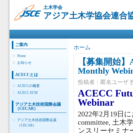
メ
土木学会
イ
アジア土木学協会連合協議
ン
コ
ン
メインメニュー
テ
ン
ツ
ご案内
現在地
ホーム
に
移
Home
【募集開始】ACEC
動
お知らせ
Monthly Webi
ACECCとは
投稿者：
匿名ユーザ
投
ACECCの概要
ACECC Futu
ACECC ECM
Webinar
アジア土木技術国際会議
（CECAR）
2022年2月19日におい
アジア土木技術国際会議
committee,
（CECAR）
ンスリーセミナ