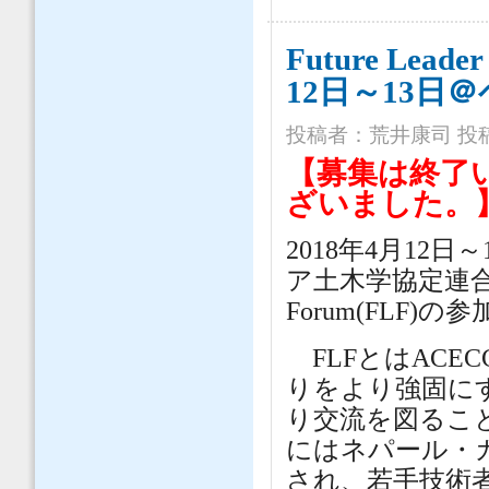
Future Lead
12日～13日
投稿者：
荒井康司
投稿
【募集は終了
ざいました。
2018年4月1
ア土木学協定連合協議
Forum(FLF
FLFとはACE
りをより強固に
り交流を図ること
にはネパール・
され、若手技術