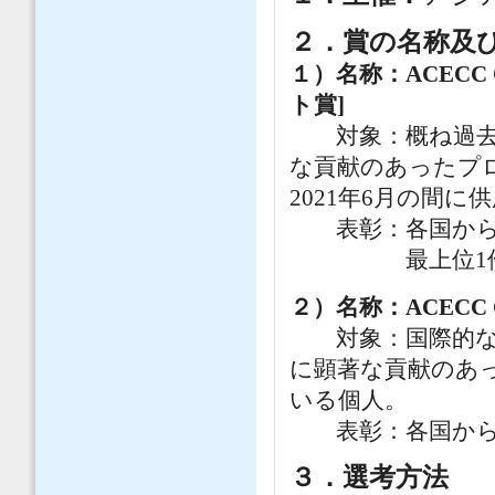
２．賞の名称及
１）名称：ACECC Civi
ト賞]
対象：概ね過去3
な貢献のあったプロ
2021年6月の間
表彰：各国からの
最上位1件を”Outst
２）名称：ACECC Civi
対象：国際的な土
に顕著な貢献のあ
いる個人。
表彰：各国からの
３．選考方法