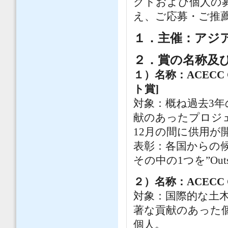
クトおよび個人の
え、ご応募・ご推
１．主催：アジア
２．賞の名称及
１）名称：ACECC Civi
ト賞]
対象：概ね過去3
献のあったプロジェク
12月の間に供用が
表彰：各国からの
その中の1つを”Outsta
２）名称：ACECC Civi
対象：国際的な土
著な貢献のあった
個人。