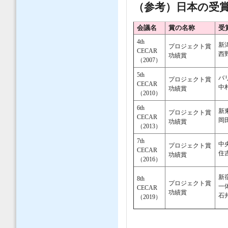
（参考）日本の受
会議名
賞の名称
受
4th
新
プロジェクト賞
CECAR
西
功績賞
（2007）
5th
バ
プロジェクト賞
CECAR
中
功績賞
（2010）
6th
新
プロジェクト賞
CECAR
岡
功績賞
（2013）
7th
中
プロジェクト賞
CECAR
住
功績賞
（2016）
新
8th
プロジェクト賞
一
CECAR
功績賞
石
（2019）