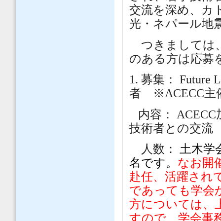
交流を深め、カ
光・ネパール地
つきましては、
のある方は応募
1. 募集： Future 
者 ※ACECC主
内容： ACEC
技術者との交流
人数：
土木学
名です
。
なお開
赴任、活躍され
であっても学会
方については、
すので、学会事