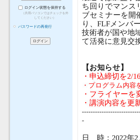
ち回りでマンス
ログイン状態を保持する
ブセミナーを開
（共用パソコンではチェックを外
してください）
り、FLFメンバ
パスワードの再発行
技術者が国や地
て活発に意見交
【お知らせ】
・申込締切を2/1
・プログラム内容
・フライヤーを
・講演内容を更新
--------------------------
-
日 時：2022年2