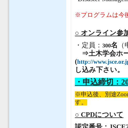
※プログラムは今
○ オンライン参
・定員：
名
（
300
⇒土木学会ホ
(
http://www.jsce.or.
し込み下さい。
・申込締切：20
※申込後、別途Zo
す。
○ CPDについて
認定番号：JSCE22