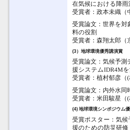
在気候における降雨
受賞者：政本未織（
受賞論文：世界を対
料の役割
受賞者：森翔太郎（
(3）地球環境優秀講演賞 
受賞論文：気候予測
援システムIDR4
受賞者：植村郁彦（(
受賞論文：内外水同
受賞者：米田駿星（(
(4) 地球環境シンポジウム
受賞ポスター：気候
援
のための防災研修