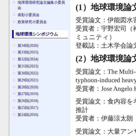
地球環境研究論文編集小委員
(1）地球環境論文賞
会
表彰小委員会
受賞論文：伊能図水
政策研究小委員会
受賞者：宇野宏司（
地球環境シンポジウム
ミュニティ）
登載誌：土木学会論文集G（環
第34回(2026)
第33回(2025)
(2）地球環境論
第32回(2024)
第31回(2023)
受賞論文：The Multi-scal
第30回(2022)
typhoon-induced heavy 
第29回(2021)
第28回(2020)
受賞者：Jose Ange
第27回(2019)
受賞論文：食内容を
第26回(2018)
第25回(2017)
推計
第24回(2016)
受賞者：伊藤涼太朗
受賞論文：大量アン