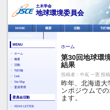
メ
土木学会
イ
地球環境委員会
ン
コ
ン
メインメニュー
テ
HOME
概要
活動
刊行物
ン
土木学会委員会サイト
ツ
に
MENU
現在地
移
ホーム
動
ホーム
第30回地球環
概要
結果
活動
刊行物
投稿者：
中嶌 一憲
投稿日
Link
昨年、北海道大
Site Map
委員専用
ンポジウムでの
ます。
委員会活動
NEWS LETTER