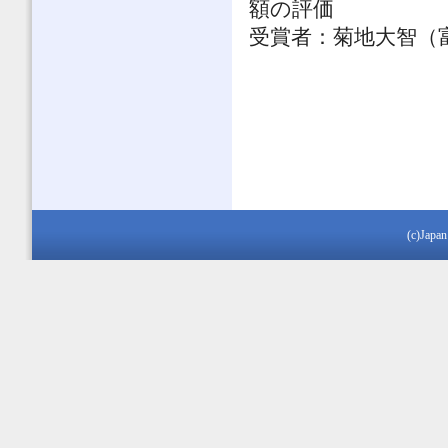
額の
評価
受賞者：菊地大智（
(c)Japan