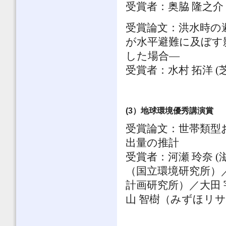
受賞者：奥脇 隆之介 
受賞論文：洪水時の
が水平避難に及ぼす
した場合―
受賞者：水村 拓洋 (
(3）地球環境優秀講演賞 
受賞論文：世帯類型
出量の推計
受賞者：河瀬 玲奈 
（国立環境研究所）
計画研究所）／大田
山 智樹（みずほリサ