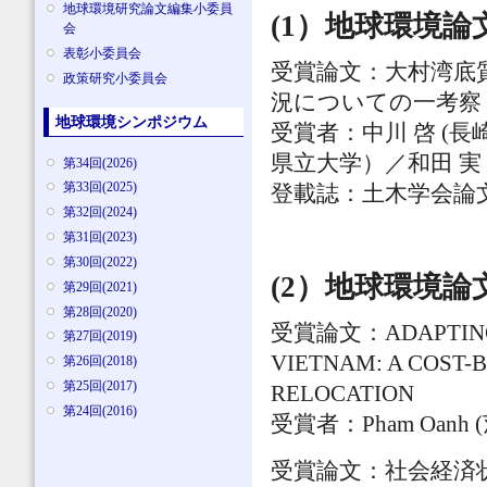
地球環境研究論文編集小委員
(1）地球環境論文賞
会
表彰小委員会
受賞論文：大村湾底
政策研究小委員会
況についての一考察
地球環境シンポジウム
受賞者：中川 啓 (長崎
県立大学）／和田 実
第34回(2026)
第33回(2025)
登載誌：土木学会論
第32回(2024)
第31回(2023)
第30回(2022)
(2）地球環境論
第29回(2021)
第28回(2020)
受賞論文：ADAPTING T
第27回(2019)
VIETNAM: A COST-
第26回(2018)
第25回(2017)
RELOCATION
第24回(2016)
受賞者：Pham Oanh
受賞論文：社会経済