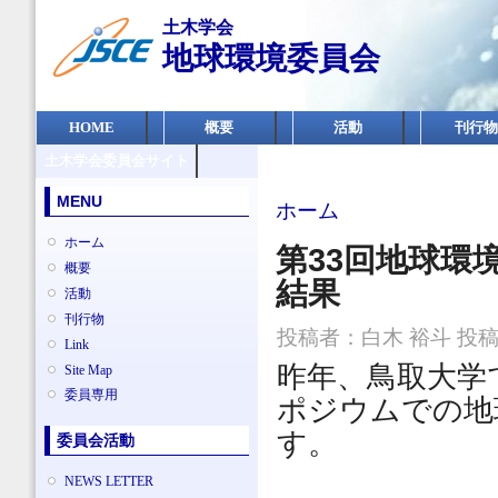
メ
土木学会
イ
地球環境委員会
ン
コ
ン
メインメニュー
テ
HOME
概要
活動
刊行物
ン
土木学会委員会サイト
ツ
に
MENU
現在地
移
ホーム
動
ホーム
第33回地球環
概要
結果
活動
刊行物
投稿者：
白木 裕斗
投稿日
Link
昨年、鳥取大学
Site Map
委員専用
ポジウムでの地
す。
委員会活動
NEWS LETTER