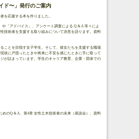
イド〜」発行のご案内
術者を応援する本を作りました。
や「アドバイス」、アンケート調査による Q & A 等々によ
女性技術者を支援する取り組みについて決意を語ります。資料
なることを目指す女子学生、そして、彼女たちを支援する職場
、現状に戸惑ったときや将来に不安を感じたときに手に取って
ージが詰まっています。学生のキャリア教育、企業・団体での
めのQ & A、第4章 女性土木技術者の未来（座談会）、資料