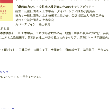
「継続は力なり − 女性土木技術者のためのキャリアガイド −
」
編集：公益社団法人 土木学会 ダイバーシティ推進小委員会
協力：一般社団法人 土木技術者女性の会、公益社団法人 地盤工学会
発行：公益社団法人 土木学会
カバーデザイン：福山牧男
1月31日
0円（本体価格） ※ 土木学会、土木技術者女性の会、地盤工学会の会員の方には、会
章 土木と女性技術者、第2章 女性土木技術者たちのキャリア、第3章 キャリア継続のた
ー：岡村美好、工藤里絵、須田久美子、土屋智仁、野崎模代子、箱田裕子、平永佐
のリンク
載のパスワードをご用意ください。