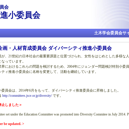
メ
員会
イ
進小委員会
ン
コ
ン
テ
土木学会委員会サ
ン
ツ
に
企画・人材育成委員会 ダイバーシティ推進小委員会
移
が、21世紀の日本社会の最重要課題と位置づけられ、女性をはじめとした多様な
動
となっています。
界におけるこれらの問題を検討するため、2004年にジェンダー問題検討特別小委員
ーシティ推進小委員会に名称を変更して、活動を継続しています。
委員会は、2014年6月をもって、ダイバーシティ推進委員会に昇格しました。
は
http://committees.jsce.or.jp/diversity/
です。
停止しました＞
ee set under the Education Committee was promoted into Diversity Commitee in July 2014. Ple
ger be updated. >