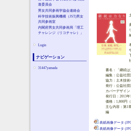
進委員会
男女共同参画学協会連絡会
科学技術振興機構（JST)男女
共同参画室
内閣府男女共同参画局「理工
チャレンジ（リコチャレ）」
Login
ナビゲーション
31447yamada
書名：「継続は
編集：公益社団
協力：土木技術
発行：公益社団
カバーデザイン
発行日：2013年
価格：1,800
主な内容：第1
編
表紙画像データ (JPG,
表紙画像データ (JPG,