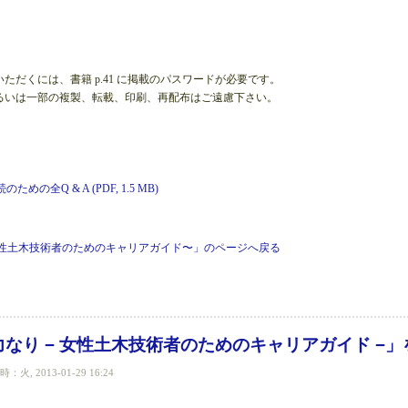
ただくには、書籍 p.41 に掲載のパスワードが必要です。
るいは一部の複製、転載、印刷、再配布はご遠慮下さい。
めの全Q & A (PDF, 1.5 MB)
女性土木技術者のためのキャリアガイド〜」のページへ戻る
女性土木技術者のためのキャリアガイド〜」、第3章の全回答 について
なり − 女性土木技術者のためのキャリアガイド −
火, 2013-01-29 16:24