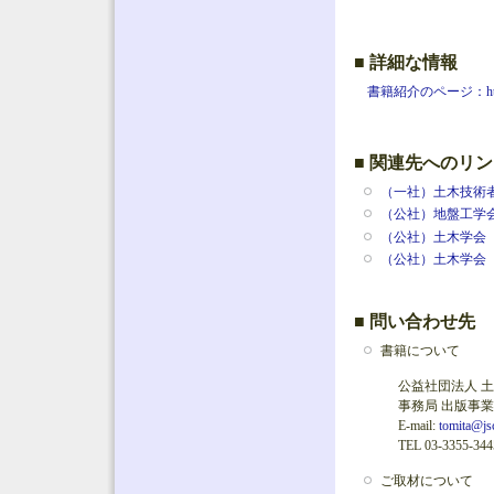
■ 詳細な情報
書籍紹介のページ：http://com
■ 関連先へのリ
（一社）土木技術
（公社）地盤工学
（公社）土木学会 
（公社）土木学会
■ 問い合わせ先
書籍について
公益社団法人 
事務局 出版事
E-mail:
tomita@jsc
TEL 03-3355-344
ご取材について