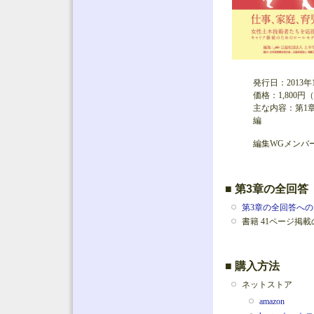
発行日：2013年
価格：1,80
主な内容：第1
編
編集WGメンバ
■ 第3章の全回答
第3章の全回答へ
書籍 41ページ掲
■ 購入方法
ネットストア
amazon