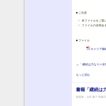
■ ご注意
本ファイルをご覧い
ファイルの全部あ
■ ファイル
キャリア継続のた
→「 継続は力なり〜
書籍「継続は力なり〜
もっと読む
書籍「継続は力
投稿者：
山田 菊子
投稿日時：