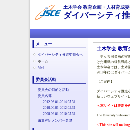
土木学会 教育企画・人材育成委
ダイバーシティ推
メインメニュー
メニュー
土木学会 教育
ダイバーシティ推進委員会へ
男女共同参画の実現
ホーム
けた組織の経営戦略
土木学会では、土木業
Mail
2010年にはダイバ
委員会活動
【ご案内】
委員会の目的と活動
ダイバーシティ推進小
委員名簿
新しいウェブサイト
2012.06.01-2014.05.31
＜本サイトは更新を
2010.06.01-2012.05.31
2008.06.01-2010.05.31
The Diversity Subcommit
編集WG メンバー名簿
< This site will no lon