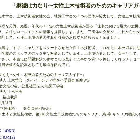
「継続は力なり〜女性土木技術者のためのキャリアガ
土木学会、土木技術者女性の会、地盤工学会の 3 つの団体が協力して、女性土木技
多様な分野、経歴、年代の 10 名の女性土木技術者が語る「仕事における最大の危機」
り、多様なロールモデルの情報を提供します。また、三団体の会長が、これからの
編として、女性土木技術者の歩みや各種のお役立ち情報もまとめました。
本書は、すでにキャリアをスタートさせた女性土木技術者、これから土木技術者に
や学校のスタッフの方々を主な対象としています。土木技術者として、女性として
下さい。本書には問題解決の参考となる数多くの事例や背中を押してくれるメッセ
社員研修の副読本としても最適な内容です。
力なり−女性土木技術者のためのキャリアガイド−」
法人 土木学会 ダイバーシティ推進小委員会 編集WG
者女性の会、公益社団法人 地盤工学会
法人 土木学会
：福山牧男
1月31日
円（本体価格） ※ 会員割引等あり
章 土木と女性技術者、第2章 女性土木技術者たちのキャリア、第3章 キャリア継続のた
 140KB)
 9.6MB)