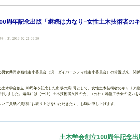
100周年記念出版「継続は力なり−女性土木技術者の
木, 2013-02-21 08:30
6年の男女共同参画推進小委員会（現・ダイバーシティ推進小委員会）の常置以来、関
1月の土木学会創立100周年を記念した出版の第1号として、女性土木技術者のキャリア
を発行しました。編集には（一社）土木技術者女性の会、（公社）地盤工学会の協力を
ついて貴紙／貴誌にお取り上げをいただきたく、お願い申し上げます。
土木学会創立100周年記念出