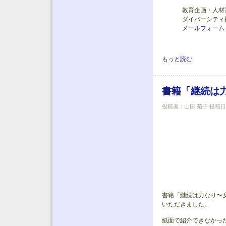
教育企画・人材
ダイバーシティ
メールフォーム
土木学会創立100周年
もっと読む
書籍「継続は
投稿者：
山田 菊子
投稿日時：
書籍「継続は力なり〜
いただきました。
紙面で紹介できなかっ