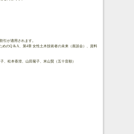
員割引が適用されます。
めのQ & A、第4章 女性土木技術者の未来（座談会）、資料
知子、松本香澄、山田菊子、米山賢（五十音順）