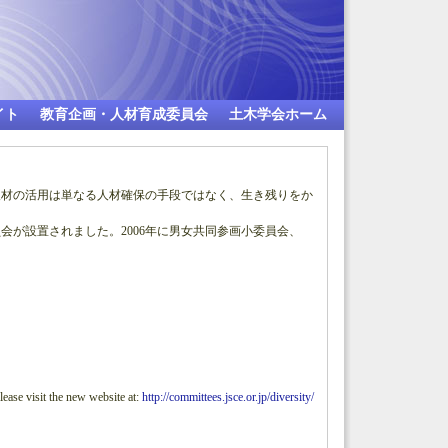
イト
教育企画・人材育成委員会
土木学会ホーム
人材の活用は単なる人材確保の手段ではなく、生き残りをか
会が設置されました。2006年に男女共同参画小委員会、
ase visit the new website at:
http://committees.jsce.or.jp/diversity/