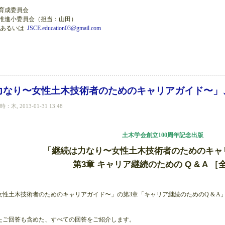
育成委員会
推進小委員会（担当：山田）
あるいは
JSCE.education03@gmail.com
記念出版「継続は力なり−女性土木技術者のキャリアガイド−」発行のご案内（報道機
力なり〜女性土木技術者のためのキャリアガイド〜」
木, 2013-01-31 13:48
土木学会創立100周年記念出版
「継続は力なり〜女性土木技術者のためのキャ
第3章 キャリア継続のための Q & A ［
女性土木技術者のためのキャリアガイド〜」の第3章「キャリア継続のためのQ & 
たご回答も含めた、すべての回答をご紹介します。