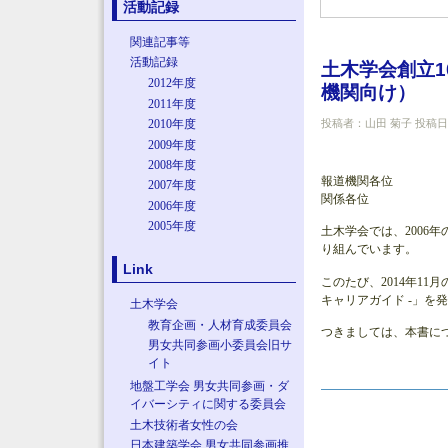
活動記録
関連記事等
活動記録
土木学会創立
2012年度
機関向け）
2011年度
投稿者：
山田 菊子
投稿日時：
2010年度
2009年度
2008年度
報道機関各位
2007年度
関係各位
2006年度
2005年度
土木学会では、200
り組んでいます。
Link
このたび、2014年1
キャリアガイド -」
土木学会
教育企画・人材育成委員会
つきましては、本書に
男女共同参画小委員会旧サ
イト
地盤工学会 男女共同参画・ダ
イバーシティに関する委員会
土木技術者女性の会
日本建築学会 男女共同参画推