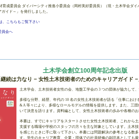
人材育成委員会 ダイバーシティ推進小委員会（岡村美好委員長）（現・土木学会ダ
アガイド～」を発行しました。
まは、こちらもご覧下さい
委員会へ
土木学会創立100周年記念出版
「継続は力なり − 女性土木技術者のためのキャリアガイド 
土木学会、土木技術者女性の会、地盤工学会の 3 つの団体が協力して
多様な分野、経歴、年代の 10 名の女性土木技術者が語る「仕事におけ
& A 等々により、多様なロールモデルの情報を提供します。また、三
いて決意を語ります。資料編として、女性土木技術者の歩みや各種のお
本書は、すでにキャリアをスタートさせた女性土木技術者、これから土
支援する職場や学校のスタッフの方々を主な対象としています。土木技
を感じたときに手に取って下さい。本書には問題解決の参考となる数多
す。学生のキャリア教育、企業・団体での社員研修の副読本としても