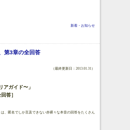
新着・お知らせ
関向け） について
、第3章の全回答
（最終更新日：2013.01.31）
リアガイド〜」
全回答］
A」は、匿名でしか言及できない赤裸々な本音の回答をたくさん