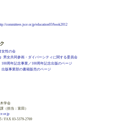
mittees.jsce.or.jp/education03/book2012
ンク
者女性の会
会 男女共同参画・ダイバーシティに関する委員会
100周年記念事業／100周年記念出版のページ
 出版事業部の書籍販売のページ
土木学会
業課（担当：富田）
e.or.jp
5 / FAX 03-5379-2769