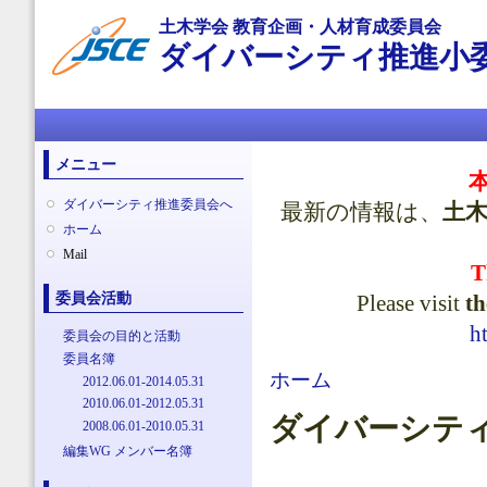
メ
土木学会 教育企画・人材育成委員会
イ
ダイバーシティ推進小
ン
コ
ン
メインメニュー
テ
ン
ツ
メニュー
に
移
ダイバーシティ推進委員会へ
最新の情報は、
土
動
ホーム
Mail
T
委員会活動
Please visit
th
h
委員会の目的と活動
委員名簿
現在地
ホーム
2012.06.01-2014.05.31
2010.06.01-2012.05.31
ダイバーシテ
2008.06.01-2010.05.31
編集WG メンバー名簿