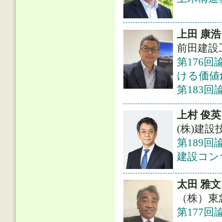
上田 康浩
前田建設工
第176
ける価値
第183
上村 俊英
(株)建設
第189回
建設コン
太田 雅文
（株）東
第177回