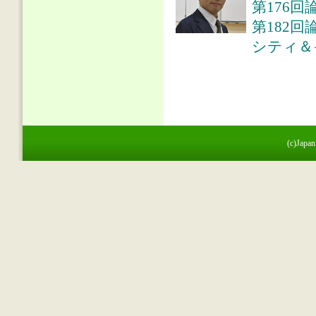
第176回
第182
シティ＆
(c)Japan