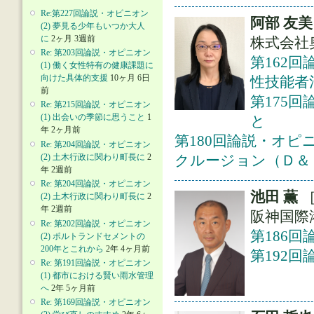
Re:第227回論説・オピニオン
阿部 友美
(2) 夢見る少年もいつか大人
に
2ヶ月 3週前
株式会社
Re: 第203回論説・オピニオン
第162
(1) 働く女性特有の健康課題に
向けた具体的支援
10ヶ月 6日
性技能者
前
第175回
Re: 第215回論説・オピニオン
(1) 出会いの季節に思うこと
1
と
年 2ヶ月前
第180回論説・オピ
Re: 第204回論説・オピニオン
(2) 土木行政に関わり町長に
2
クルージョン（Ｄ＆
年 2週前
Re: 第204回論説・オピニオン
池田 薫
(2) 土木行政に関わり町長に
2
年 2週前
阪神国際
Re: 第202回論説・オピニオン
第186回
(2) ポルトランドセメントの
200年とこれから
2年 4ヶ月前
第192
Re: 第191回論説・オピニオン
(1) 都市における賢い雨水管理
へ
2年 5ヶ月前
Re: 第169回論説・オピニオン