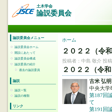
メ
土木学会
イ
論説委員会
ン
コ
ン
メインメニュー
テ
ン
ツ
論説委員会メニュー
現在地
ホーム
に
移
論説委員会ホーム
２０２２（令
動
開設にあたって
論説委員会構成
投稿者：
中島 敬介
投稿日
論説委員の紹介
２０２２（令和
過去の論説委員
古米 弘明
論説
中央大学
論説一覧
第187
論説の種類
て
リンク
第191