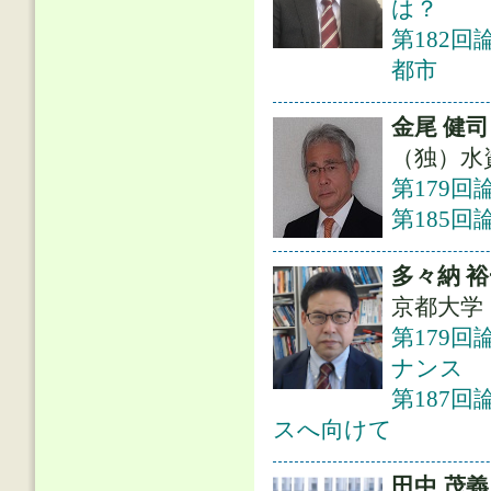
は？
第182
都市
金尾 健司
（独）水
第179
第185回
多々納 
京都大学
第179
ナンス
第187
スへ向けて
田中 茂義