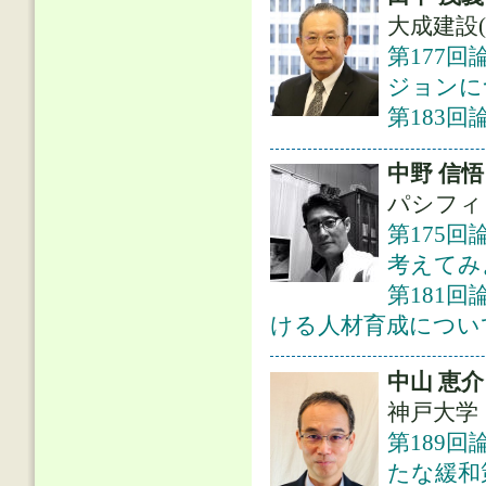
大成建設(
第177
ジョンに
第183
中野 信悟
パシフィ
第175
考えてみ
第181
ける人材育成につい
中山 恵介
神戸大学
第189
たな緩和