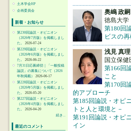
土木学会HP
企画委員会
奥嶋 政嗣
徳島大学
新着・お知らせ
第180
第230回論説・オピニオン
ビスの再
（2026年7月版）を掲載しまし
た。
2026-07-24
第229回論説・オピニオン
浅見 真理
（2026年6月版）を掲載しまし
国立保健
た。
2026-06-22
7月31日応募締切｜「一般投稿
第166
論説」の募集について（2026
こと
年秋掲載）
2026-06-17
第228回論説・オピニオン
第170
（2026年5月版）を掲載しまし
的アプローチ
た。
2026-05-20
第227回論説・オピニオン
第185回論説・オピ
（2026年4月版）を掲載しまし
トと人と環境と－
た。
2026-04-20
続き...
第191回論説・オピ
イン
最近のコメント