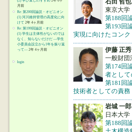
石田 哲也
(2) 学び直しのすすめ
2年 6ヶ
月前
東京大学
Re: 第200回論説・オピニオン
第188回
(1) 河川維持管理の高度化に向
けて
2年 4ヶ月前
第193
Re: 第199回論説・オピニオン
実現に向けたコンク
(1) 学生は主体性がないのでは
なく、知らないだけだ ―学生
小委員会設立から1年を振り返
伊藤 正秀
って―
2年 4ヶ月前
一般財団
login
第174
者として
第181
技術者としての責務
岩城 一郎
日本大学
第188回
土木構造