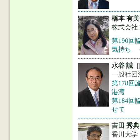
橋本 有
株式会社
第190
気持ち 
水谷 誠
［
一般社団
第178
港湾
第184
せて
吉田 秀
香川大学