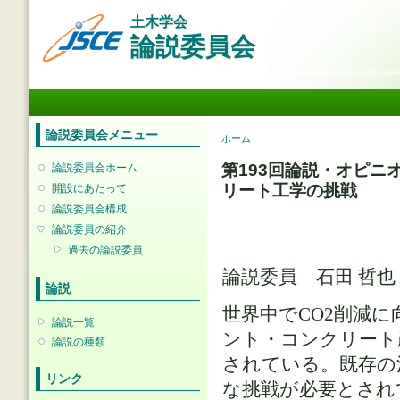
メ
土木学会
イ
論説委員会
ン
コ
ン
メインメニュー
テ
ン
ツ
論説委員会メニュー
現在地
ホーム
に
移
第193回論説・オピニ
論説委員会ホーム
動
リート工学の挑戦
開設にあたって
論説委員会構成
論説委員の紹介
過去の論説委員
論説委員 石田 哲
論説
世界中でCO2削減
論説一覧
ント・コンクリート
論説の種類
されている。既存の
リンク
な挑戦が必要とされ