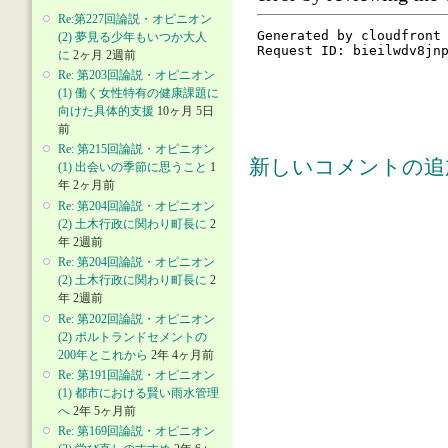
Re:第227回論説・オピニオン
(2) 夢見る少年もいつか大人
に
2ヶ月 2週前
Re: 第203回論説・オピニオン
(1) 働く女性特有の健康課題に
向けた具体的支援
10ヶ月 5日
前
Re: 第215回論説・オピニオン
新しいコメントの追
(1) 出会いの季節に思うこと
1
年 2ヶ月前
Re: 第204回論説・オピニオン
(2) 土木行政に関わり町長に
2
年 2週前
Re: 第204回論説・オピニオン
(2) 土木行政に関わり町長に
2
年 2週前
Re: 第202回論説・オピニオン
(2) ポルトランドセメントの
200年とこれから
2年 4ヶ月前
Re: 第191回論説・オピニオン
(1) 都市における賢い雨水管理
へ
2年 5ヶ月前
Re: 第169回論説・オピニオン