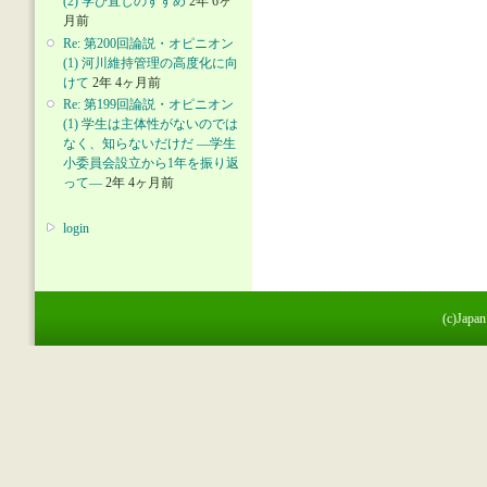
(2) 学び直しのすすめ
2年 6ヶ
月前
Re: 第200回論説・オピニオン
(1) 河川維持管理の高度化に向
けて
2年 4ヶ月前
Re: 第199回論説・オピニオン
(1) 学生は主体性がないのでは
なく、知らないだけだ ―学生
小委員会設立から1年を振り返
って―
2年 4ヶ月前
login
(c)Japan