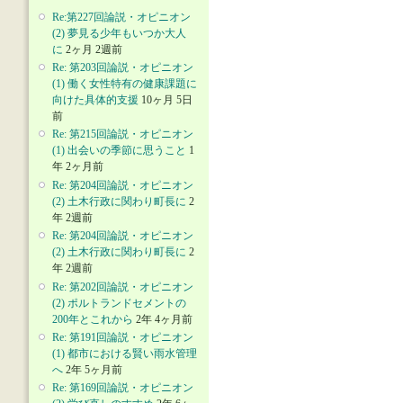
Re:第227回論説・オピニオン
(2) 夢見る少年もいつか大人
に
2ヶ月 2週前
Re: 第203回論説・オピニオン
(1) 働く女性特有の健康課題に
向けた具体的支援
10ヶ月 5日
前
Re: 第215回論説・オピニオン
(1) 出会いの季節に思うこと
1
年 2ヶ月前
Re: 第204回論説・オピニオン
(2) 土木行政に関わり町長に
2
年 2週前
Re: 第204回論説・オピニオン
(2) 土木行政に関わり町長に
2
年 2週前
Re: 第202回論説・オピニオン
(2) ポルトランドセメントの
200年とこれから
2年 4ヶ月前
Re: 第191回論説・オピニオン
(1) 都市における賢い雨水管理
へ
2年 5ヶ月前
Re: 第169回論説・オピニオン