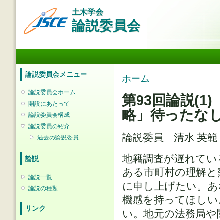
メ
土木学会
イ
論説委員会
ン
コ
ン
メインメニュー
テ
ン
ツ
論説委員会メニュー
現在地
ホーム
に
移
論説委員会ホーム
第93回論説(1
動
開設にあたって
略」待ったな
論説委員会構成
論説委員の紹介
論説委員 清水 英
過去の論説委員
地籍調査が遅れてい
論説
ある市町村の理解と
論説一覧
に申し上げたい。あ
論説の種類
機感を持ってほしい
リンク
い。地元の法務局や