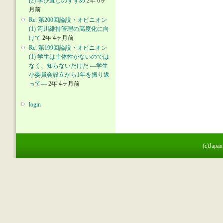
(2) 学び直しのすすめ
2年 6ヶ
月前
Re: 第200回論説・オピニオン
(1) 河川維持管理の高度化に向
けて
2年 4ヶ月前
Re: 第199回論説・オピニオン
(1) 学生は主体性がないのでは
なく、知らないだけだ ―学生
小委員会設立から1年を振り返
って―
2年 4ヶ月前
login
(c)Japan