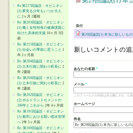
第29回論説(1)
Re:第227回論説・オピニオン
(2) 夢見る少年もいつか大人
に
2ヶ月 2週前
Re: 第203回論説・オピニオン
添付
(1) 働く女性特有の健康課題に
向けた具体的支援
10ヶ月 3日
第29回論説(1) 本当に欲しい
前
Re: 第215回論説・オピニオン
新しいコメントの追
(1) 出会いの季節に思うこと
1
年 2ヶ月前
Re: 第204回論説・オピニオン
(2) 土木行政に関わり町長に
2
あなたの名前
*
年 2週前
Re: 第204回論説・オピニオン
(2) 土木行政に関わり町長に
2
メール
*
年 2週前
Re: 第202回論説・オピニオン
このフィールドの内容は非公開にされ、公表
(2) ポルトランドセメントの
ホームページ
200年とこれから
2年 4ヶ月前
Re: 第191回論説・オピニオン
(1) 都市における賢い雨水管理
件名
へ
2年 5ヶ月前
Re: 第169回論説・オピニオン