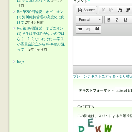
(2) 学び直しのすすめ
2年 5ヶ
コメント
*
月前
Source
Re: 第200回論説・オピニオン
(1) 河川維持管理の高度化に向
Format
けて
2年 4ヶ月前
Re: 第199回論説・オピニオン
(1) 学生は主体性がないのでは
なく、知らないだけだ ―学生
小委員会設立から1年を振り返
って―
2年 4ヶ月前
login
プレーンテキストエディタへ切り替
テキストフォーマット
CAPTCHA
この問題は、スパムによる自動投