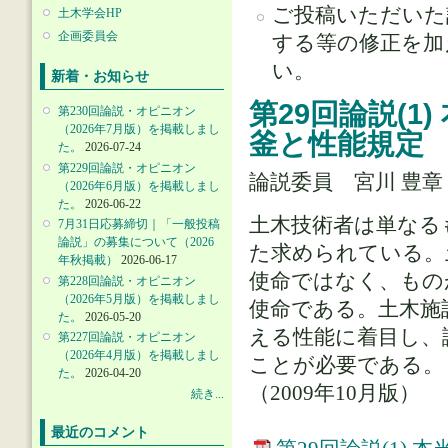
ご投稿いただいた
土木学会HP
企画委員会
する等の修正を加
い。
新着・お知らせ
第29回論説(
第230回論説・オピニオン
（2026年7月版）を掲載しまし
釜と性能規定
た。
2026-07-24
第229回論説・オピニオン
論説委員 宮川 豊
（2026年6月版）を掲載しまし
た。
2026-06-22
土木技術者は単なる
7月31日応募締切｜「一般投稿
論説」の募集について（2026
た求められている。
年秋掲載）
2026-06-17
使命ではなく、もの
第228回論説・オピニオン
（2026年5月版）を掲載しまし
使命である。土木施
た。
2026-05-20
える性能に着目し、
第227回論説・オピニオン
（2026年4月版）を掲載しまし
ことが必要である。
た。
2026-04-20
（2009年10月版）
続き...
最近のコメント