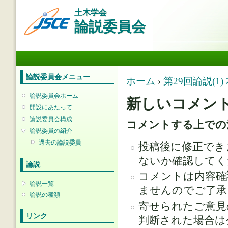
メ
土木学会
イ
論説委員会
ン
コ
ン
メインメニュー
テ
ン
ツ
論説委員会メニュー
現在地
ホーム
›
第29回論説(
に
移
論説委員会ホーム
新しいコメン
動
開設にあたって
論説委員会構成
コメントする上での
論説委員の紹介
過去の論説委員
投稿後に修正でき
ないか確認してく
論説
コメントは内容確
論説一覧
ませんのでご了承
論説の種類
寄せられたご意見
リンク
判断された場合は